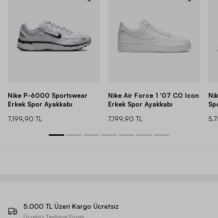
Nike P-6000 Sportswear
Nike Air Force 1 '07 CO Icon
Ni
Erkek Spor Ayakkabı
Erkek Spor Ayakkabı
Sp
7.199,90 TL
7.199,90 TL
5.
5.000 TL Üzeri Kargo Ücretsiz
Ücretsiz Teslimat Fırsatı