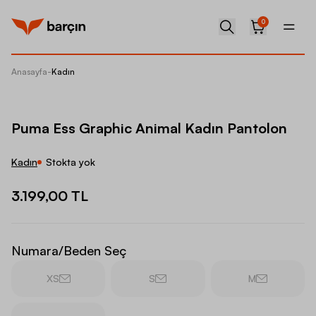
0
Anasayfa
-
Kadın
Puma Es
Puma Ess Graphic Animal Kadın Pantolon
Kadın
Stokta yok
3.199,00 TL
Numara/Beden Seç
XS
S
M