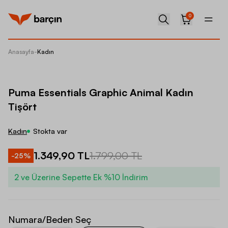
0
Anasayfa
-
Kadın
Puma Es
Puma Essentials Graphic Animal Kadın
Tişört
Kadın
Stokta var
1.349,90 TL
1.799,00 TL
-
25
%
2 ve Üzerine Sepette Ek %10 İndirim
Numara/Beden Seç