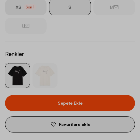
XS
S
M
Son
1
L
Renkler
Sepete Ekle
Favorilere ekle