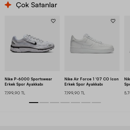
Çok Satanlar
Nike P-6000 Sportswear
Nike Air Force 1 '07 CO Icon
Ni
Erkek Spor Ayakkabı
Erkek Spor Ayakkabı
Sp
7.199,90 TL
7.199,90 TL
5.