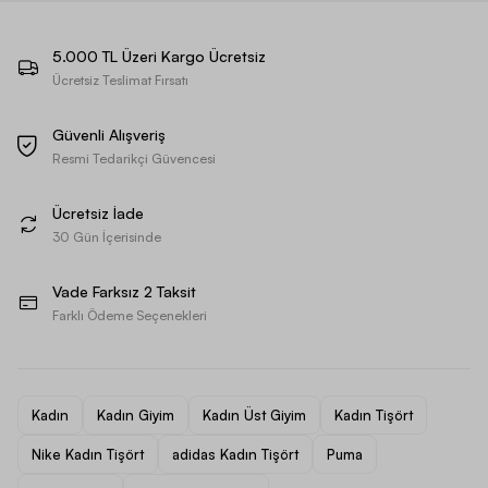
5.000 TL Üzeri Kargo Ücretsiz
Ücretsiz Teslimat Fırsatı
Güvenli Alışveriş
Resmi Tedarikçi Güvencesi
Ücretsiz İade
30 Gün İçerisinde
Vade Farksız 2 Taksit
Farklı Ödeme Seçenekleri
Kadın
Kadın Giyim
Kadın Üst Giyim
Kadın Tişört
Nike Kadın Tişört
adidas Kadın Tişört
Puma