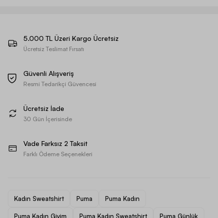
5.000 TL Üzeri Kargo Ücretsiz
Ücretsiz Teslimat Fırsatı
Güvenli Alışveriş
Resmi Tedarikçi Güvencesi
Ücretsiz İade
30 Gün İçerisinde
Vade Farksız 2 Taksit
Farklı Ödeme Seçenekleri
Kadın Sweatshirt
Puma
Puma Kadın
Puma Kadın Giyim
Puma Kadın Sweatshirt
Puma Günlük