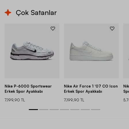
Çok Satanlar
Nike P-6000 Sportswear
Nike Air Force 1 '07 CO Icon
Ni
Erkek Spor Ayakkabı
Erkek Spor Ayakkabı
Sp
7.199,90 TL
7.199,90 TL
5.