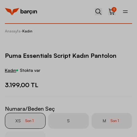
0
Anasayfa
-
Kadın
Puma Es
Puma Essentials Script Kadın Pantolon
Kadın
Stokta var
3.199,00 TL
Numara/Beden Seç
XS
S
M
Son
1
Son
1