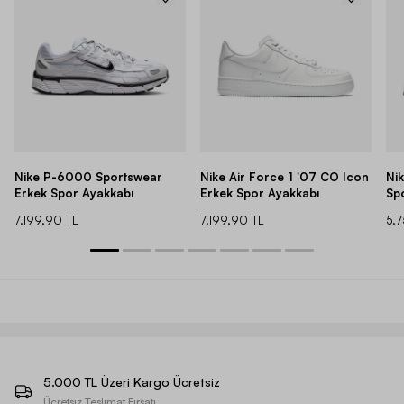
Nike P-6000 Sportswear
Nike Air Force 1 '07 CO Icon
Ni
Erkek Spor Ayakkabı
Erkek Spor Ayakkabı
Sp
7.199,90 TL
7.199,90 TL
5.
5.000 TL Üzeri Kargo Ücretsiz
Ücretsiz Teslimat Fırsatı