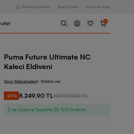
Whatsapp Destek
Sipariş Takibi
Sportmen Blog
0
utlet
Ultimate NC Kaleci Eldiveni
Puma Future Ultimate NC
Kaleci Eldiveni
Spor Malzemeleri
Stokta var
8.249,90 TL
10.999,00 TL
-
25
%
2 ve Üzerine Sepette Ek %10 İndirim