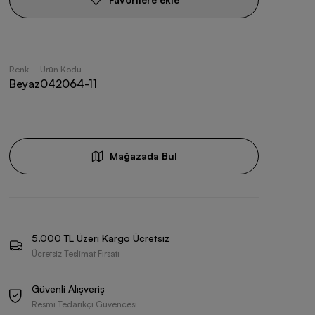
Renk
Ürün Kodu
Beyaz
042064-11
Mağazada Bul
5.000 TL Üzeri Kargo Ücretsiz
Ücretsiz Teslimat Fırsatı
Güvenli Alışveriş
Resmi Tedarikçi Güvencesi