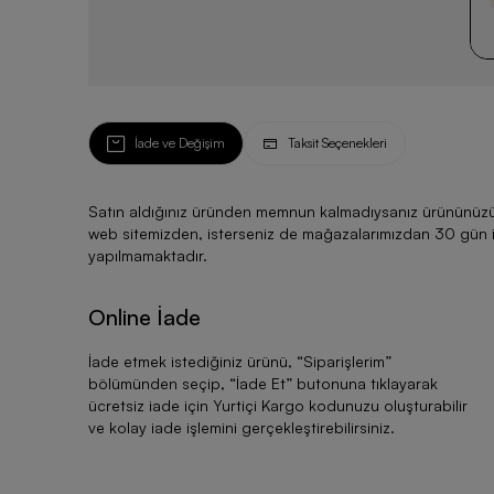
İade ve Değişim
Taksit Seçenekleri
Satın aldığınız üründen memnun kalmadıysanız ürününüzü ku
web sitemizden, isterseniz de mağazalarımızdan 30 gün için
yapılmamaktadır.
Online İade
İade etmek istediğiniz ürünü, “
Siparişlerim
”
bölümünden seçip, “
İade Et
” butonuna tıklayarak
ücretsiz iade için Yurtiçi Kargo kodunuzu oluşturabilir
ve kolay iade işlemini gerçekleştirebilirsiniz.