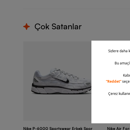
Çok Satanlar
Nike P-6000 Sportswear Erkek Spor
Nike Air Fo