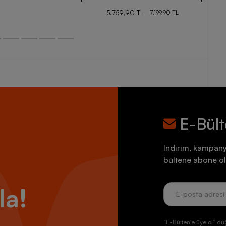
5.759,90 TL
7.199,90 TL
E-Bül
İndirim, kampany
bültene abone ol
la!
“E-Bülten’e üye ol” dü