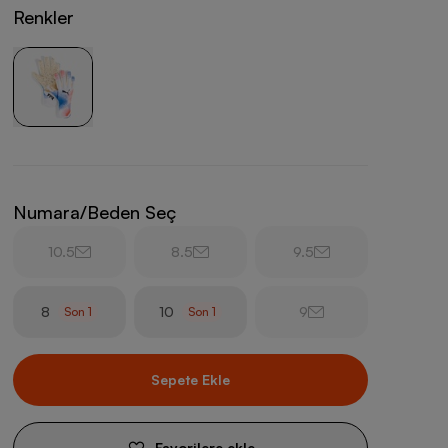
Renkler
Numara/Beden Seç
10.5
8.5
9.5
8
10
9
Son
1
Son
1
Sepete Ekle
Favorilere ekle