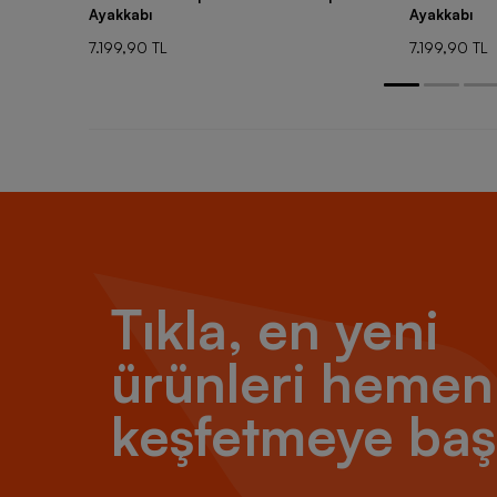
Ayakkabı
Ayakkabı
7.199,90 TL
7.199,90 TL
Tıkla, en yeni
ürünleri hemen
keşfetmeye baş