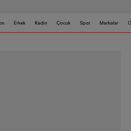
on
Erkek
Kadın
Çocuk
Spor
Markalar
O
Puma Future 