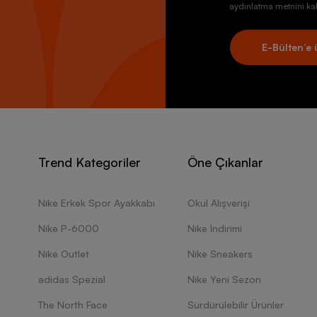
aydınlatma metnini kab
E-Bülten’e 
Trend Kategoriler
Öne Çıkanlar
Nike Erkek Spor Ayakkabı
Okul Alışverişi
Nike P-6000
Nike İndirimi
Nike Outlet
Nike Sneakers
adidas Spezial
Nike Yeni Sezon
The North Face
Sürdürülebilir Ürünler