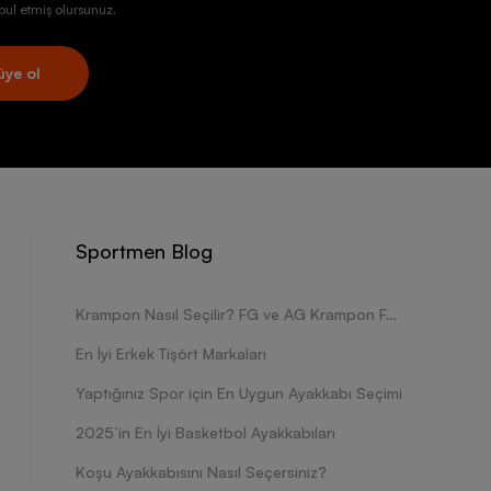
ul etmiş olursunuz.
üye ol
Sportmen Blog
Krampon Nasıl Seçilir? FG ve AG Krampon Farkları Nelerdir?
En İyi Erkek Tişört Markaları
Yaptığınız Spor için En Uygun Ayakkabı Seçimi
2025’in En İyi Basketbol Ayakkabıları
Koşu Ayakkabısını Nasıl Seçersiniz?