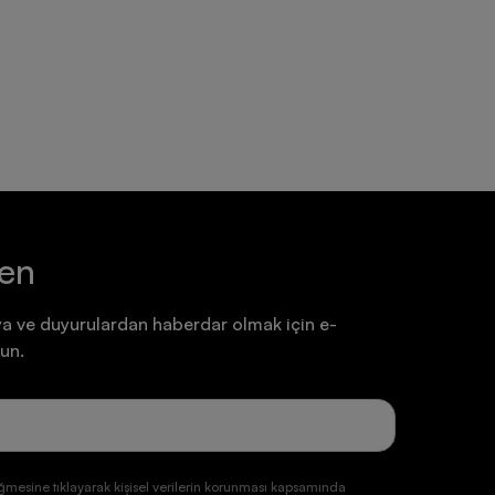
Ayakkabı
Ayakkabı
7.199,90 TL
7.199,90 TL
ten
a ve duyurulardan haberdar olmak için e-
un.
ğmesine tıklayarak kişisel verilerin korunması kapsamında