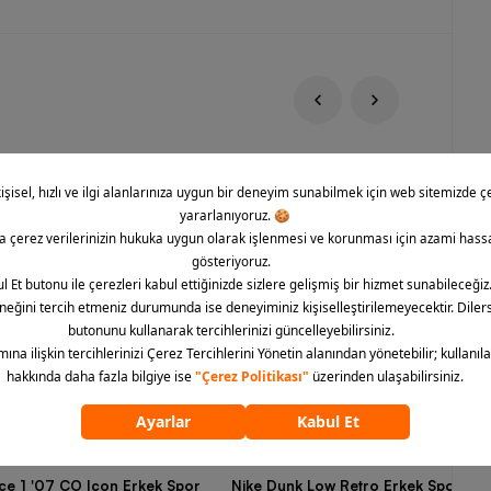
rce 1 '07 CO Icon Erkek Spor
Nike Dunk Low Retro Erkek Spor Aya