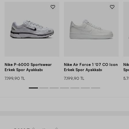
Nike P-6000 Sportswear
Nike Air Force 1 '07 CO Icon
Ni
Erkek Spor Ayakkabı
Erkek Spor Ayakkabı
Sp
7.199,90 TL
7.199,90 TL
5.