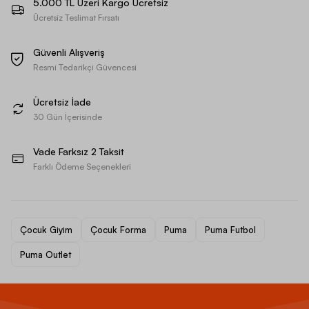
5.000 TL Üzeri Kargo Ücretsiz
Ücretsiz Teslimat Fırsatı
Güvenli Alışveriş
Resmi Tedarikçi Güvencesi
Ücretsiz İade
30 Gün İçerisinde
Vade Farksız 2 Taksit
Farklı Ödeme Seçenekleri
Çocuk Giyim
Çocuk Forma
Puma
Puma Futbol
Puma Outlet