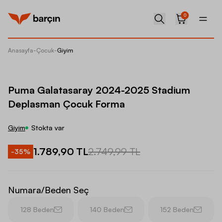
0
Anasayfa
-
Çocuk
-
Giyim
Puma G
Puma Galatasaray 2024-2025 Stadium
Deplasman Çocuk Forma
Giyim
Stokta var
1.789,90 TL
2.749,99 TL
-
35
%
Numara/Beden Seç
128 Beden
140 Beden
152 Beden