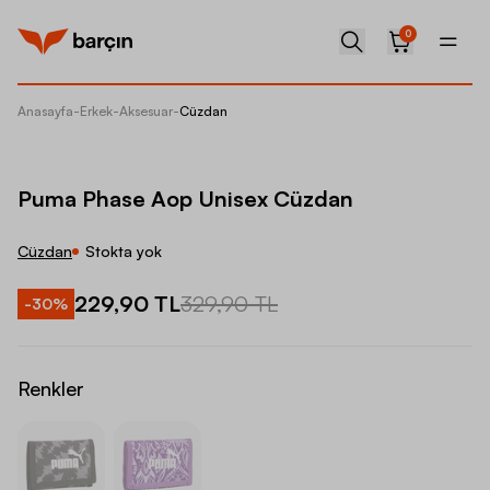
0
Anasayfa
-
Erkek
-
Aksesuar
-
Cüzdan
Puma P
Puma Phase Aop Unisex Cüzdan
Cüzdan
Stokta yok
229,90 TL
329,90 TL
-
30
%
Renkler