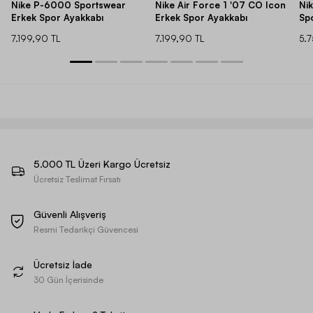
Nike P-6000 Sportswear
Nike Air Force 1 '07 CO Icon
Ni
Erkek Spor Ayakkabı
Erkek Spor Ayakkabı
Sp
7.199,90 TL
7.199,90 TL
5.
5.000 TL Üzeri Kargo Ücretsiz
Ücretsiz Teslimat Fırsatı
Güvenli Alışveriş
Resmi Tedarikçi Güvencesi
Ücretsiz İade
30 Gün İçerisinde