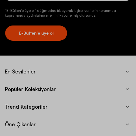
“E-Bülten’e üye ol” düğmesine tıklayarak kişisel verilerin korunması
kapsamında aydınlatma metnini kabul etmiş olursunuz.
E-Bülten’e üye ol
En Sevilenler
Popüler Koleksiyonlar
Trend Kategoriler
Öne Çıkanlar