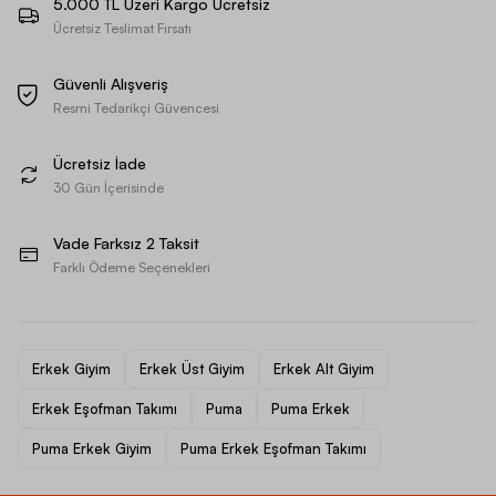
5.000 TL Üzeri Kargo Ücretsiz
Ücretsiz Teslimat Fırsatı
Güvenli Alışveriş
Resmi Tedarikçi Güvencesi
Ücretsiz İade
30 Gün İçerisinde
Vade Farksız 2 Taksit
Farklı Ödeme Seçenekleri
Erkek Giyim
Erkek Üst Giyim
Erkek Alt Giyim
Erkek Eşofman Takımı
Puma
Puma Erkek
Puma Erkek Giyim
Puma Erkek Eşofman Takımı