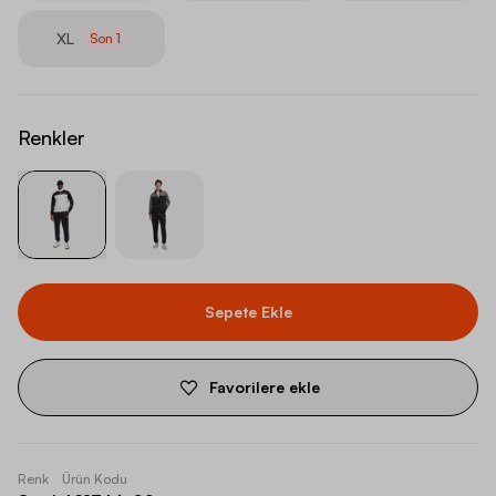
XL
Son
1
Renkler
Sepete Ekle
Favorilere ekle
Renk
Ürün Kodu