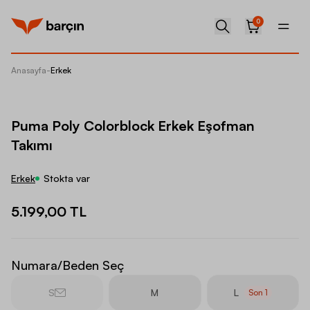
0
Anasayfa
-
Erkek
Puma Po
Puma Poly Colorblock Erkek Eşofman
Takımı
Erkek
Stokta var
5.199,00 TL
Numara/Beden Seç
S
M
L
Son
1