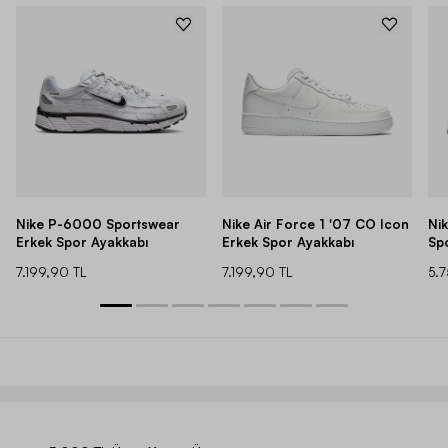
Nike P-6000 Sportswear
Nike Air Force 1 '07 CO Icon
Ni
Erkek Spor Ayakkabı
Erkek Spor Ayakkabı
Sp
7.199,90 TL
7.199,90 TL
5.