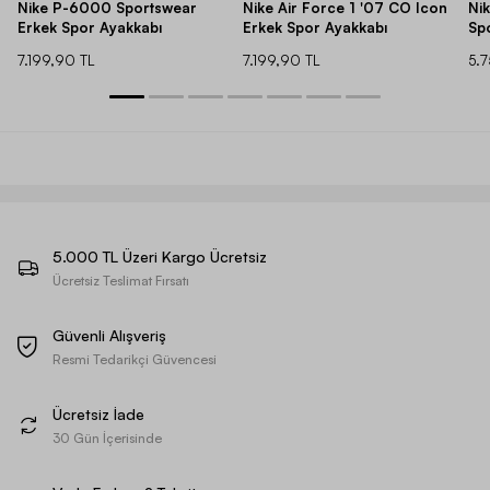
Nike P-6000 Sportswear
Nike Air Force 1 '07 CO Icon
Ni
Erkek Spor Ayakkabı
Erkek Spor Ayakkabı
Sp
7.199,90 TL
7.199,90 TL
5.
5.000 TL Üzeri Kargo Ücretsiz
Ücretsiz Teslimat Fırsatı
Güvenli Alışveriş
Resmi Tedarikçi Güvencesi
Ücretsiz İade
30 Gün İçerisinde