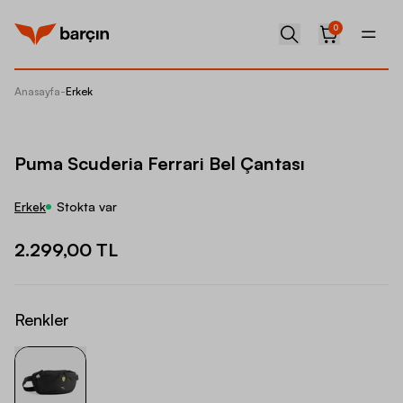
0
Anasayfa
-
Erkek
Puma Sc
Puma Scuderia Ferrari Bel Çantası
Erkek
Stokta var
2.299,00 TL
Renkler