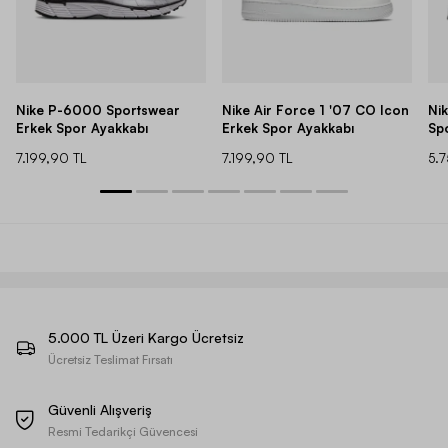
Nike P-6000 Sportswear
Nike Air Force 1 '07 CO Icon
Ni
Erkek Spor Ayakkabı
Erkek Spor Ayakkabı
Sp
7.199,90 TL
7.199,90 TL
5.
5.000 TL Üzeri Kargo Ücretsiz
Ücretsiz Teslimat Fırsatı
Güvenli Alışveriş
Resmi Tedarikçi Güvencesi