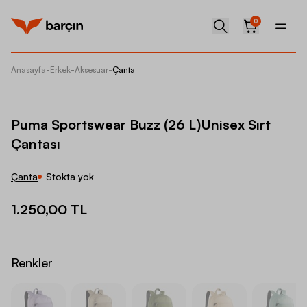
0
Anasayfa
-
Erkek
-
Aksesuar
-
Çanta
Puma Sp
Puma Sportswear Buzz (26 L)Unisex Sırt
Çantası
Çanta
Stokta yok
1.250,00 TL
Renkler