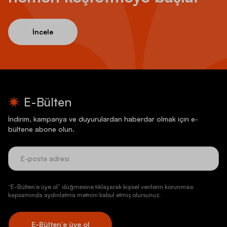
İncele
E-Bülten
İndirim, kampanya ve duyurulardan haberdar olmak için e-
bültene abone olun.
“E-Bülten’e üye ol” düğmesine tıklayarak kişisel verilerin korunması
kapsamında aydınlatma metnini kabul etmiş olursunuz.
E-Bülten’e üye ol