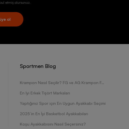
ul etmiş olursunuz.
üye ol
Sportmen Blog
Krampon Nasıl Seçilir? FG ve AG Krampon Farkları Nelerdir?
En İyi Erkek Tişört Markaları
Yaptığınız Spor için En Uygun Ayakkabı Seçimi
2025’in En İyi Basketbol Ayakkabıları
Koşu Ayakkabısını Nasıl Seçersiniz?