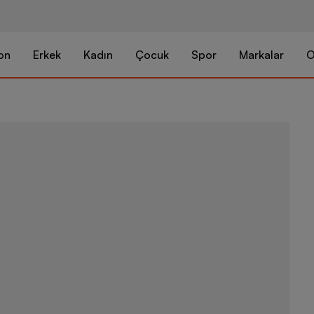
on
Erkek
Kadın
Çocuk
Spor
Markalar
O
Puma Sportsw