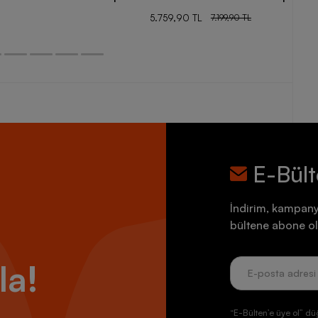
5.759,90 TL
7.199,90 TL
E-Bül
İndirim, kampany
bültene abone ol
la!
“E-Bülten’e üye ol” dü