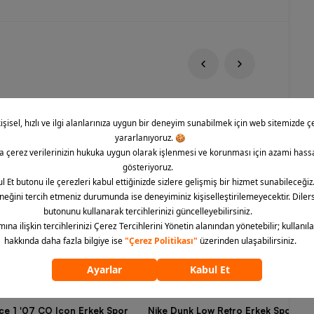
rce 1 '07 CO Icon Erkek Spor
Nike Dunk Low Retro Erkek Spor Aya