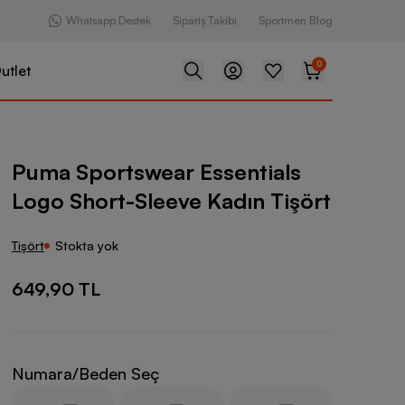
Whatsapp Destek
Sipariş Takibi
Sportmen Blog
0
utlet
ear Essentials Logo Short-Sleeve Kadın Tişört
Puma Sportswear Essentials
Logo Short-Sleeve Kadın Tişört
Tişört
Stokta yok
649,90 TL
Numara/Beden Seç