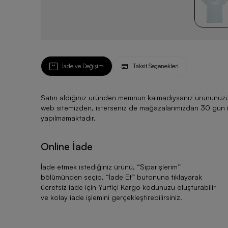
İade ve Değişim
Taksit Seçenekleri
Satın aldığınız üründen memnun kalmadıysanız ürününüzü ku
web sitemizden, isterseniz de mağazalarımızdan 30 gün için
yapılmamaktadır.
Online İade
İade etmek istediğiniz ürünü, “
Siparişlerim
”
bölümünden seçip, “
İade Et
” butonuna tıklayarak
ücretsiz iade için Yurtiçi Kargo kodunuzu oluşturabilir
ve kolay iade işlemini gerçekleştirebilirsiniz.