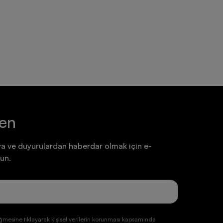
Ayakkabı
Ayakkabı
7.199,90 TL
7.199,90 TL
ten
a ve duyurulardan haberdar olmak için e-
un.
ğmesine tıklayarak kişisel verilerin korunması kapsamında