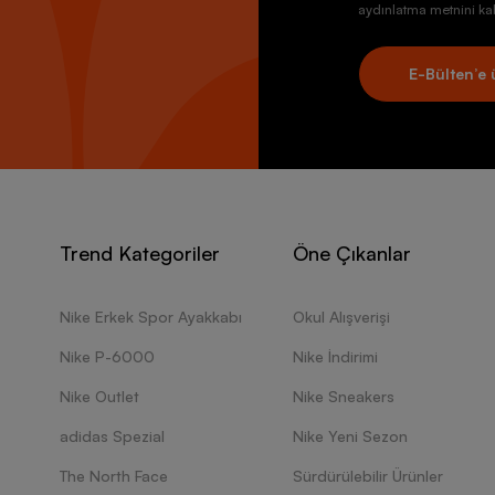
aydınlatma metnini kab
E-Bülten’e 
Trend Kategoriler
Öne Çıkanlar
Nike Erkek Spor Ayakkabı
Okul Alışverişi
Nike P-6000
Nike İndirimi
Nike Outlet
Nike Sneakers
adidas Spezial
Nike Yeni Sezon
The North Face
Sürdürülebilir Ürünler