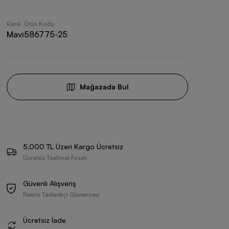
Renk
Ürün Kodu
Mavi
586775-25
Mağazada Bul
5.000 TL Üzeri Kargo Ücretsiz
Ücretsiz Teslimat Fırsatı
Güvenli Alışveriş
Resmi Tedarikçi Güvencesi
Ücretsiz İade