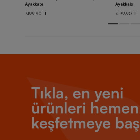
Ayakkabı
Ayakkabı
7.199,90 TL
7.199,90 TL
Tıkla, en yeni
ürünleri hemen
keşfetmeye baş