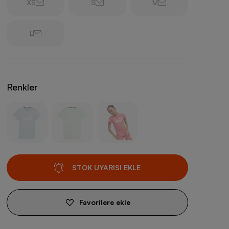
XS
S
M
L
Renkler
STOK UYARISI EKLE
Favorilere ekle