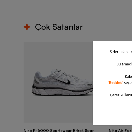
Çok Satanlar
Nike P-6000 Sportswear Erkek Spor
Nike Air Fo