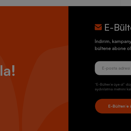
E-Bül
İndirim, kampany
bültene abone ol
la!
“E-Bülten’e üye ol” dü
aydınlatma metnini kab
E-Bülten’e 