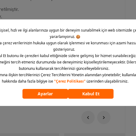
ilmiştir.
r.
apıdadır.
sneklik sağlar.
im stiline uyum gösterir.
ünüm sunar.
eve Erkek Tişört, minimal tasarım anlayışıyla maksimum
Hemen Barcin.com üzerinden sipariş vererek hem konforu hem
ilirsiniz.
ümünü göster