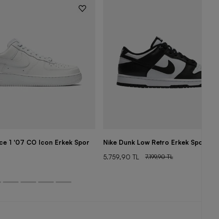
rce 1 '07 CO Icon Erkek Spor
Nike Dunk Low Retro Erkek Spor Aya
5.759,90 TL
7.199,90 TL