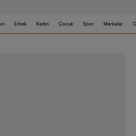
on
Erkek
Kadın
Çocuk
Spor
Markalar
O
Puma Sportsw