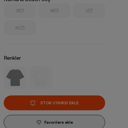
S
M
L
XL
Renkler
STOK UYARISI EKLE
Favorilere ekle