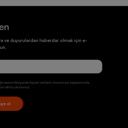
ten
a ve duyurulardan haberdar olmak için e-
un.
ğmesine tıklayarak kişisel verilerin korunması kapsamında
ul etmiş olursunuz.
üye ol