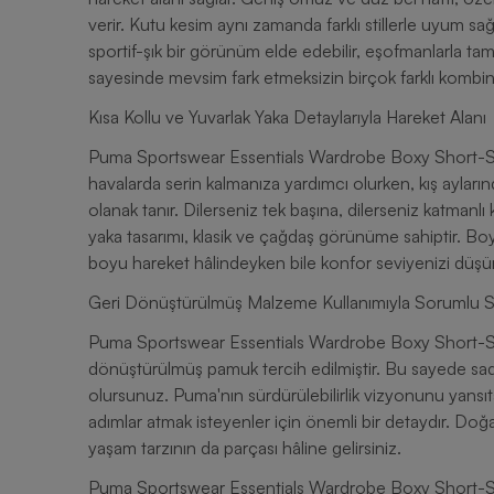
verir. Kutu kesim aynı zamanda farklı stillerle uyum sa
sportif-şık bir görünüm elde edebilir, eşofmanlarla tam
sayesinde mevsim fark etmeksizin birçok farklı kombinl
Kısa Kollu ve Yuvarlak Yaka Detaylarıyla Hareket Alanı
Puma Sportswear Essentials Wardrobe Boxy Short-Sleev
havalarda serin kalmanıza yardımcı olurken, kış ayları
olanak tanır. Dilerseniz tek başına, dilerseniz katmanlı k
yaka tasarımı, klasik ve çağdaş görünüme sahiptir. B
boyu hareket hâlindeyken bile konfor seviyenizi düş
Geri Dönüştürülmüş Malzeme Kullanımıyla Sorumlu 
Puma Sportswear Essentials Wardrobe Boxy Short-Sl
dönüştürülmüş pamuk tercih edilmiştir. Bu sayede sa
olursunuz. Puma'nın sürdürülebilirlik vizyonunu yans
adımlar atmak isteyenler için önemli bir detaydır. Doğ
yaşam tarzının da parçası hâline gelirsiniz.
Puma Sportswear Essentials Wardrobe Boxy Short-Sle