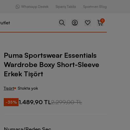
Whatsapp Destek
Sipariş Takibi
Sportmen Blog
0
utlet
ear Essentials Wardrobe Boxy Short-Sleeve Erkek Tişört
Puma Sportswear Essentials
Wardrobe Boxy Short-Sleeve
Erkek Tişört
Tişört
Stokta yok
1.489,90 TL
2.299,00 TL
-
35
%
Numara/Beden Seç