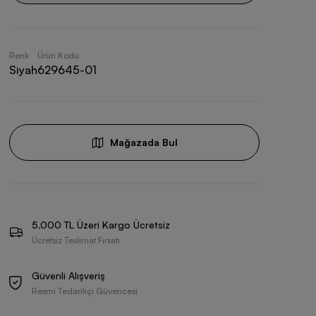
Renk
Ürün Kodu
Siyah
629645-01
Mağazada Bul
5.000 TL Üzeri Kargo Ücretsiz
Ücretsiz Teslimat Fırsatı
Güvenli Alışveriş
Resmi Tedarikçi Güvencesi