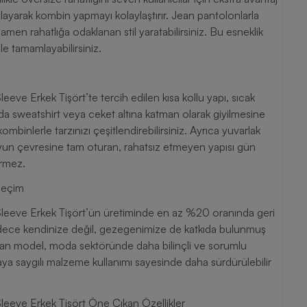
ğlayarak kombin yapmayı kolaylaştırır. Jean pantolonlarla
amen rahatlığa odaklanan stil yaratabilirsiniz. Bu esneklik
e tamamlayabilirsiniz.
e Erkek Tişört’te tercih edilen kısa kollu yapı, sıcak
nda sweatshirt veya ceket altına katman olarak giyilmesine
ombinlerle tarzınızı çeşitlendirebilirsiniz. Ayrıca yuvarlak
oyun çevresine tam oturan, rahatsız etmeyen yapısı gün
ürmez.
Seçim
eeve Erkek Tişört’ün üretiminde en az %20 oranında geri
dece kendinize değil, gezegenimize de katkıda bulunmuş
ıtan model, moda sektöründe daha bilinçli ve sorumlu
aya saygılı malzeme kullanımı sayesinde daha sürdürülebilir
eve Erkek Tişört Öne Çıkan Özellikler