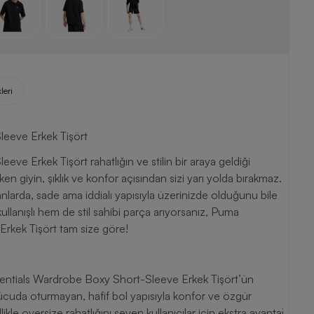
leri
eeve Erkek Tişört
 Erkek Tişört rahatlığın ve stilin bir araya geldiği
arda, sade ama iddialı yapısıyla üzerinizde olduğunu bile
llanışlı hem de stil sahibi parça arıyorsanız, Puma
rkek Tişört tam size göre!
ssentials Wardrobe Boxy Short-Sleeve Erkek Tişört’ün
ücuda oturmayan, hafif bol yapısıyla konfor ve özgür
kle oversize rahatlığını seven kullanıcılar için ekstra avantaj