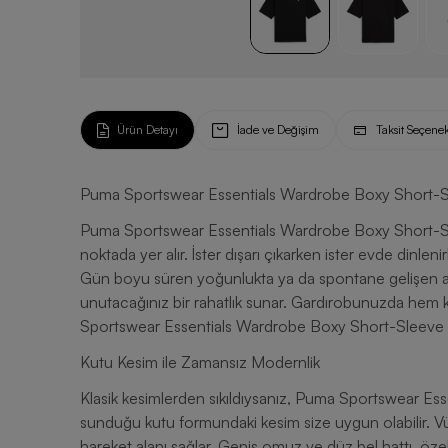
Ürün Detayı
İade ve Değişim
Taksit Seçenek
Puma Sportswear Essentials Wardrobe Boxy Short-Sl
Puma Sportswear Essentials Wardrobe Boxy Short-Sleeve
noktada yer alır. İster dışarı çıkarken ister evde dinlenirken giyin, şıklık ve konfor açısından sizi yarı yolda bırakmaz.
Gün boyu süren yoğunlukta ya da spontane gelişen anl
unutacağınız bir rahatlık sunar. Gardırobunuzda hem ku
Sportswear Essentials Wardrobe Boxy Short-Sleeve E
Kutu Kesim ile Zamansız Modernlik
Klasik kesimlerden sıkıldıysanız, Puma Sportswear E
sunduğu kutu formundaki kesim size uygun olabilir. V
hareket alanı sağlar. Geniş omuz ve düz bel hattı, özelli