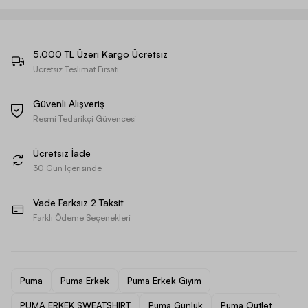
5.000 TL Üzeri Kargo Ücretsiz
Ücretsiz Teslimat Fırsatı
Güvenli Alışveriş
Resmi Tedarikçi Güvencesi
Ücretsiz İade
30 Gün İçerisinde
Vade Farksız 2 Taksit
Farklı Ödeme Seçenekleri
Puma
Puma Erkek
Puma Erkek Giyim
PUMA ERKEK SWEATSHIRT
Puma Günlük
Puma Outlet