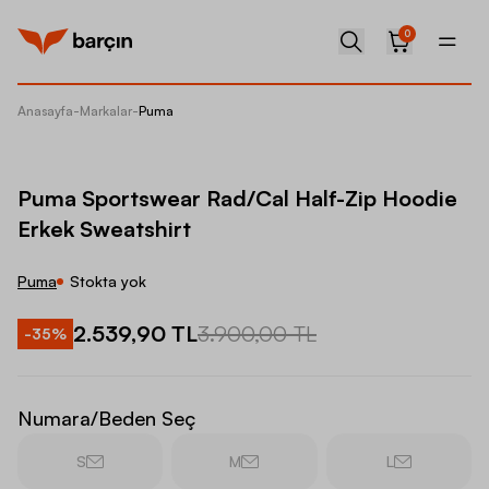
0
Anasayfa
-
Markalar
-
Puma
Puma Sp
Puma Sportswear Rad/Cal Half-Zip Hoodie
Erkek Sweatshirt
Puma
Stokta yok
2.539,90 TL
3.900,00 TL
-
35
%
Numara/Beden Seç
S
M
L