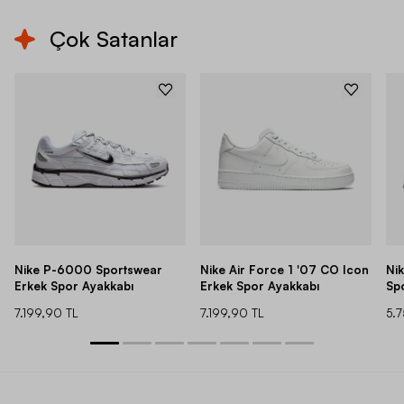
Çok Satanlar
Nike P-6000 Sportswear
Nike Air Force 1 '07 CO Icon
Ni
Erkek Spor Ayakkabı
Erkek Spor Ayakkabı
Sp
7.199,90 TL
7.199,90 TL
5.