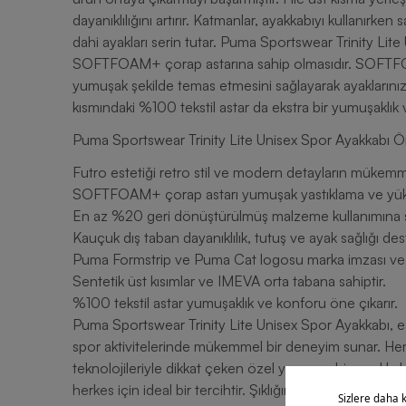
dayanıklılığını artırır. Katmanlar, ayakkabıyı kullanırken
dahi ayakları serin tutar. Puma Sportswear Trinity Lite 
SOFTFOAM+ çorap astarına sahip olmasıdır. SOFTFOA
yumuşak şekilde temas etmesini sağlayarak ayaklarınız
kısmındaki %100 tekstil astar da ekstra bir yumuşaklık v
Puma Sportswear Trinity Lite Unisex Spor Ayakkabı Ön
Futro estetiği retro stil ve modern detayların mükem
SOFTFOAM+ çorap astarı yumuşak yastıklama ve yüks
En az %20 geri dönüştürülmüş malzeme kullanımına sa
Kauçuk dış taban dayanıklılık, tutuş ve ayak sağlığı des
Puma Formstrip ve Puma Cat logosu marka imzası ve est
Sentetik üst kısımlar ve IMEVA orta tabana sahiptir.
%100 tekstil astar yumuşaklık ve konforu öne çıkarır.
Puma Sportswear Trinity Lite Unisex Spor Ayakkabı, est
spor aktivitelerinde mükemmel bir deneyim sunar. He
teknolojileriyle dikkat çeken özel yapıya sahip ayakkabı
herkes için ideal bir tercihtir. Şıklığından ödün verm