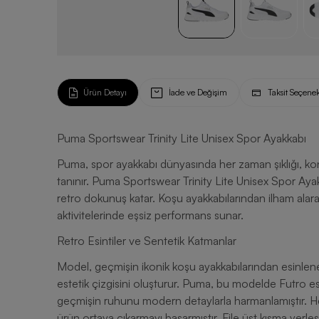
Ürün Detayı
İade ve Değişim
Taksit Seçenek
Puma Sportswear Trinity Lite Unisex Spor Ayakkabı
Puma, spor ayakkabı dünyasında her zaman şıklığı, konfo
tanınır. Puma Sportswear Trinity Lite Unisex Spor A
retro dokunuş katar. Koşu ayakkabılarından ilham alar
aktivitelerinde eşsiz performans sunar.
Retro Esintiler ve Sentetik Katmanlar
Model, geçmişin ikonik koşu ayakkabılarından esinlenen
estetik çizgisini oluşturur. Puma, bu modelde Futro est
geçmişin ruhunu modern detaylarla harmanlamıştır. Hem
ürün ortaya çıkarmayı başarmıştır. File üst kısma yerleşt