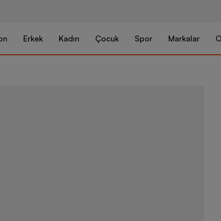
on
Erkek
Kadın
Çocuk
Spor
Markalar
O
Puma Sportsw