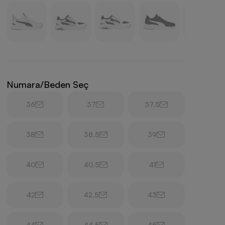
Numara/Beden Seç
36
37
37.5
38
38.5
39
40
40.5
41
42
42.5
43
44
44.5
45