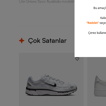
Lite Unisex Spor Ayakkabı modeline Barcin.com güvences
T
Çok Satanlar