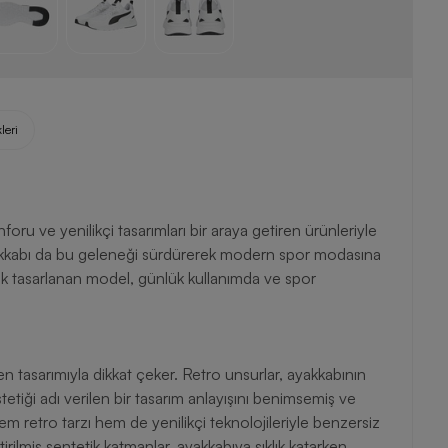
leri
ru ve yenilikçi tasarımları bir araya getiren ürünleriyle
yakkabı da bu geleneği sürdürerek modern spor modasına
ak tasarlanan model, günlük kullanımda ve spor
 tasarımıyla dikkat çeker. Retro unsurlar, ayakkabının
etiği adı verilen bir tasarım anlayışını benimsemiş ve
 retro tarzı hem de yenilikçi teknolojileriyle benzersiz
irilmiş sentetik katmanlar, ayakkabıya şıklık katarken