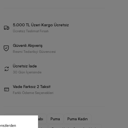
5.000 TL Üzeri Kargo Ücretsiz
Ücretsiz Teslimat Fırsatı
Güvenli Alışveriş
Resmi Tedarikçi Güvencesi
Ücretsiz İade
30 Gün İçerisinde
Vade Farksız 2 Taksit
Farklı Ödeme Seçenekleri
Erkek Spor Ayakkabı
Puma
Puma Kadın