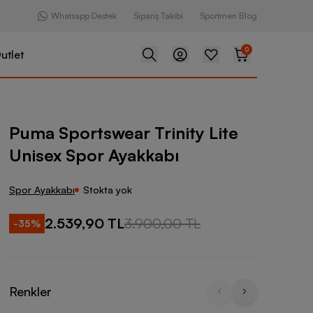
Whatsapp Destek
Sipariş Takibi
Sportmen Blog
0
utlet
ear Trinity Lite Unisex Spor Ayakkabı
Puma Sportswear Trinity Lite
Unisex Spor Ayakkabı
Spor Ayakkabı
Stokta yok
2.539,90 TL
3.900,00 TL
-
35
%
Renkler