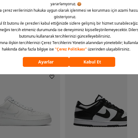
iyle erişebilir ve pratik biçimde sipariş verebilirsiniz.
ümünü göster