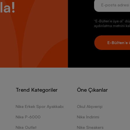
la!
“E-Bülten’e üye ol” dü
aydınlatma metnini kab
E-Bülten’e 
Trend Kategoriler
Öne Çıkanlar
Nike Erkek Spor Ayakkabı
Okul Alışverişi
Nike P-6000
Nike İndirimi
Nike Outlet
Nike Sneakers