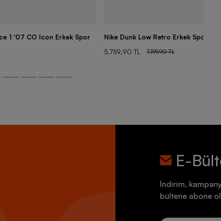
rce 1 '07 CO Icon Erkek Spor
Nike Dunk Low Retro Erkek Spor Aya
5.759,90 TL
7.199,90 TL
E-Bül
İndirim, kampany
bültene abone ol