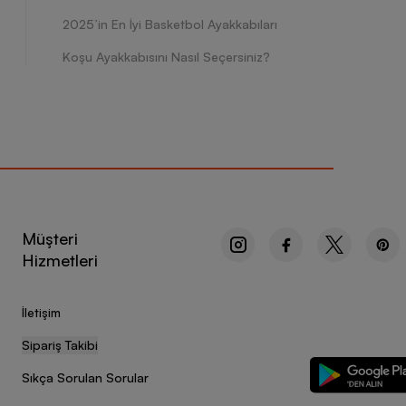
2025’in En İyi Basketbol Ayakkabıları
Koşu Ayakkabısını Nasıl Seçersiniz?
Müşteri
Hizmetleri
İletişim
Sipariş Takibi
Sıkça Sorulan Sorular