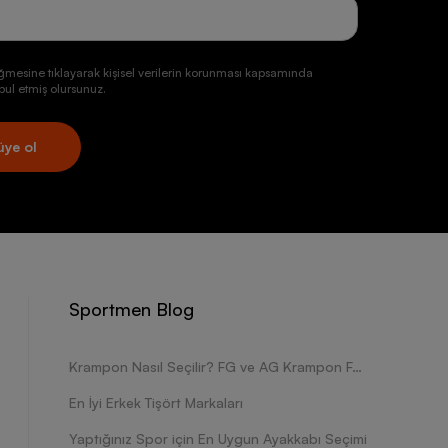
ğmesine tıklayarak kişisel verilerin korunması kapsamında
ul etmiş olursunuz.
üye ol
Sportmen Blog
Krampon Nasıl Seçilir? FG ve AG Krampon Farkları Nelerdir?
En İyi Erkek Tişört Markaları
Yaptığınız Spor için En Uygun Ayakkabı Seçimi