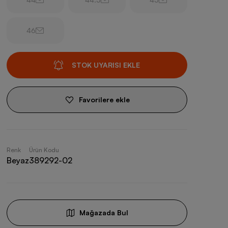
46
STOK UYARISI EKLE
Favorilere ekle
Renk
Ürün Kodu
Beyaz
389292-02
Mağazada Bul