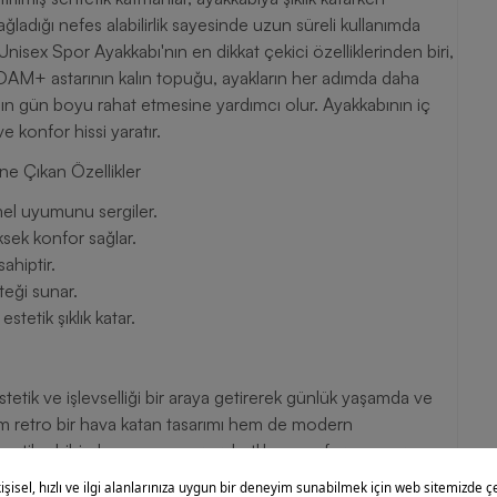
 sağladığı nefes alabilirlik sayesinde uzun süreli kullanımda
Unisex Spor Ayakkabı'nın en dikkat çekici özelliklerinden biri,
M+ astarının kalın topuğu, ayakların her adımda daha
ın gün boyu rahat etmesine yardımcı olur. Ayakkabının iç
e konfor hissi yaratır.
e Çıkan Özellikler
mel uyumunu sergiler.
ek konfor sağlar.
hiptir.
teği sunar.
etik şıklık katar.
etik ve işlevselliği bir araya getirerek günlük yaşamda ve
m retro bir hava katan tasarımı hem de modern
, stil sahibi olmanın yanı sıra rahatlık ve performans arayan
ek istemeyenler için ideal seçim olan Puma Sportswear Trinity