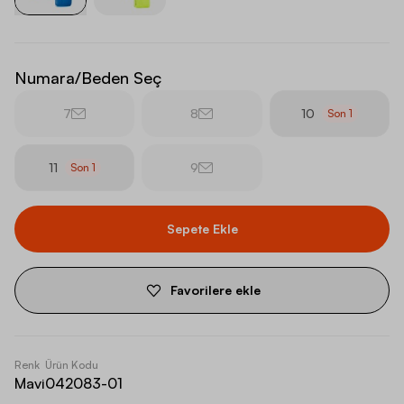
Numara/Beden Seç
7
8
10
Son
1
11
9
Son
1
Sepete Ekle
Favorilere ekle
Renk
Ürün Kodu
Mavi
042083-01