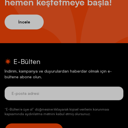
hemen keşfetmeye başla!
İncele
E-Bülten
İndirim, kampanya ve duyurulardan haberdar olmak için e-
bültene abone olun.
“E-Bülten’e üye ol” düğmesine tıklayarak kişisel verilerin korunması
kapsamında aydınlatma metnini kabul etmiş olursunuz.