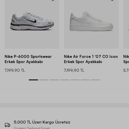
Nike P-6000 Sportswear
Nike Air Force 1 '07 CO Icon
Ni
Erkek Spor Ayakkabı
Erkek Spor Ayakkabı
Sp
7.199,90 TL
7.199,90 TL
5.
5.000 TL Üzeri Kargo Ücretsiz
Ücretsiz Teslimat Fırsatı