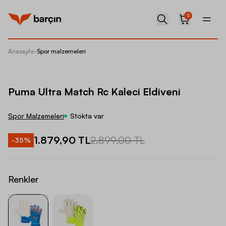
0
Anasayfa
-
Spor malzemeleri
Puma Ul
Puma Ultra Match Rc Kaleci Eldiveni
Spor Malzemeleri
Stokta var
1.879,90 TL
2.899,00 TL
-
35
%
Renkler