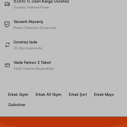
5.000 TL Üzeri Kargo Ücretsiz
Ücretsiz Teslimat Fırsatı
Güvenli Alışveriş
Resmi Tedarikçi Güvencesi
Ücretsiz İade
30 Gün İçerisinde
Vade Farksız 2 Taksit
Farklı Ödeme Seçenekleri
Erkek Giyim
Erkek Alt Giyim
Erkek Şort
Erkek Mayo
Quiksilver