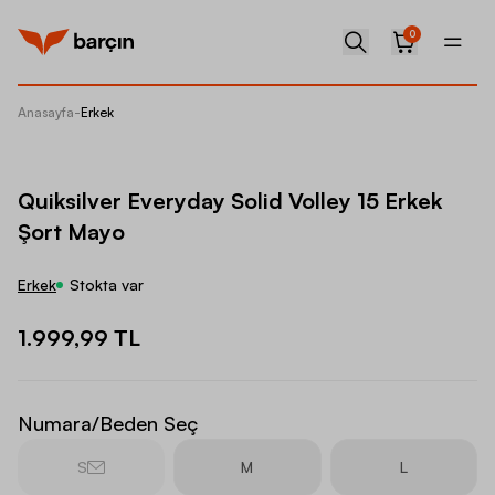
0
Anasayfa
-
Erkek
Quiksil
Quiksilver Everyday Solid Volley 15 Erkek
Şort Mayo
Erkek
Stokta var
1.999,99 TL
Numara/Beden Seç
S
M
L