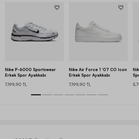
Nike P-6000 Sportswear
Nike Air Force 1 '07 CO Icon
Ni
Erkek Spor Ayakkabı
Erkek Spor Ayakkabı
Sp
7.199,90 TL
7.199,90 TL
5.