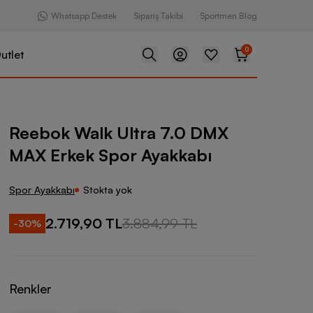
Whatsapp Destek
Sipariş Takibi
Sportmen Blog
0
utlet
Ultra 7.0 DMX MAX Erkek Spor Ayakkabı
Reebok Walk Ultra 7.0 DMX
MAX Erkek Spor Ayakkabı
Spor Ayakkabı
Stokta yok
2.719,90 TL
3.884,99 TL
-
30
%
Renkler