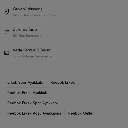
Güvenli Alışveriş
Resmi Tedarikçi Güvencesi
Ücretsiz İade
30 Gün İçerisinde
Vade Farksız 2 Taksit
Farklı Ödeme Seçenekleri
Erkek Spor Ayakkabı
Reebok Erkek
Reebok Erkek Ayakkabı
Reebok Erkek Spor Ayakkabı
Reebok Erkek Koşu Ayakkabısı
Reebok Outlet