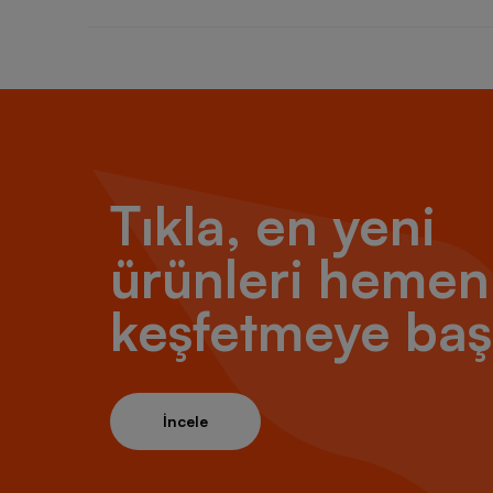
Tıkla, en yeni
ürünleri hemen
keşfetmeye baş
İncele