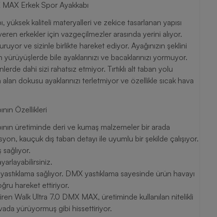
 MAX Erkek Spor Ayakkabı
üksek kaliteli materyalleri ve zekice tasarlanan yapısı
ren erkekler için vazgeçilmezler arasında yerini alıyor.
ruyor ve sizinle birlikte hareket ediyor. Ayağınızın şeklini
yürüyüşlerde bile ayaklarınızı ve bacaklarınızı yormuyor.
erde dahi sizi rahatsız etmiyor. Tırtıklı alt taban yolu
lan dokusu ayaklarınızı terletmiyor ve özellikle sıcak hava
ın Özellikleri
ın üretiminde deri ve kumaş malzemeler bir arada
yon, kauçuk dış taban detayı ile uyumlu bir şekilde çalışıyor.
 sağlıyor.
arlayabilirsiniz.
astıklama sağlıyor. DMX yastıklama sayesinde ürün havayı
ru hareket ettiriyor.
eştiren Walk Ultra 7.0 DMX MAX, üretiminde kullanılan nitelikli
ada yürüyormuş gibi hissettiriyor.