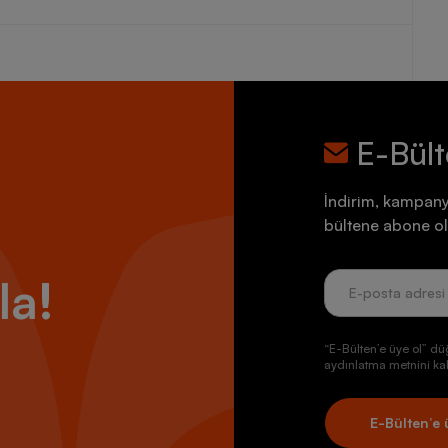
E-Bül
İndirim, kampany
bültene abone ol
la!
“E-Bülten’e üye ol” dü
aydınlatma metnini kab
E-Bülten’e 