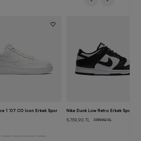
rce 1 '07 CO Icon Erkek Spor
Nike Dunk Low Retro Erkek Spor Aya
5.759,90 TL
7.199,90 TL