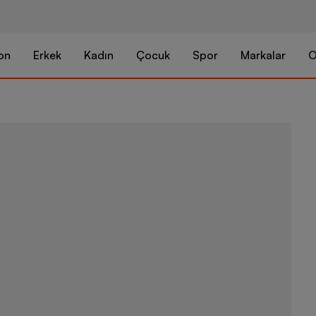
on
Erkek
Kadın
Çocuk
Spor
Markalar
O
Reebok Walk 