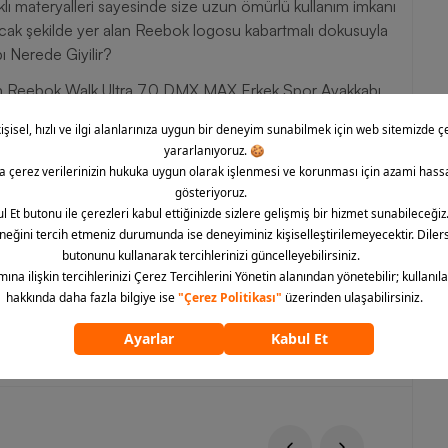
ı materyalleri sayesinde size uzun ömürlü kullanım imkanı
cak şekilde yer alan Reebok logosu kabartmalı dokusuyla
 Nerede Giyilir?
an Reebok Walk Ultra 7.0 DMX MAX Erkek Spor Ayakkabı
etlerinizle başarılı bir şekilde kombinleyebileceğiniz bu
a kullanabilirsiniz. Yürüyüş yolları, özel koşu parkurları,
i pek çok yerde faydalanabileceğiniz bu spor ayakkabıyı koşu
Kauçuk, asfalt, kum gibi her türlü zeminde kullanabileceğiniz
i günün her anına taşımak isteyenlerin gözdesi olmaya aday
n gibi sportif kıyafetlerle tamamlayabilir, ideal stili
risi olan bu modeli ve öne çıkan tüm Reebok ürünlerini
erip satın alabilirsiniz.
ümünü göster