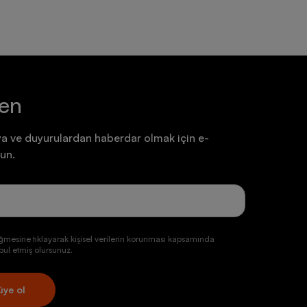
ten
a ve duyurulardan haberdar olmak için e-
un.
ğmesine tıklayarak kişisel verilerin korunması kapsamında
ul etmiş olursunuz.
üye ol