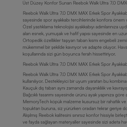
Üst Düzey Konfor Sunan Reebok Walk Ultra 7.0 DMX
Reebok Walk Ultra 7.0 DMX MAX Erkek Spor Ayakkabı, y
sayesinde spor ayakkabı tercihlerinde konfora önem ve
Özel yastıklama teknolojisi ayakkabıyı adımlarınıza uydu
alan esnek, yumuşak ve hafif yapısı sayesinde en uzun 
Ortopedik özellikler taşıyan taban kısmı engebeli zeminl
mükemmel bir şekilde kavrıyor ve adapte oluyor. Hava a
koşullarında sizi gün boyunca ferah hissettiriyor.
Reebok Walk Ultra 7.0 DMX MAX Erkek Spor Ayakkabın
Reebok Walk Ultra 7.0 DMX MAX Erkek Spor Ayakkabın
kullanılıyor. Destekleyici bir uyum yaratan bu kombinas
Kauçuk dış taban aynı zamanda dayanıklılık ve kavrayış
Bağcıklı tasarımı sayesinde ürünü ayak yapınıza göre ay
MemoryTech köpük malzeme kusursuz bir rahatlık ve y
topuktan buruna, siz yürürken oradan tekrar geriye doğ
Alışılmış Reebok kalitesini sınırsız konfor hissiyle birl
ve fayda sağlayan materyaller sayesinde sizi adeta hav