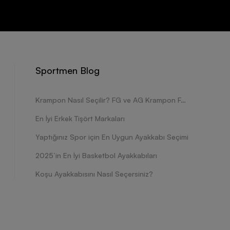
Sportmen Blog
Krampon Nasıl Seçilir? FG ve AG Krampon Farkları Nelerdir?
En İyi Erkek Tişört Markaları
Yaptığınız Spor için En Uygun Ayakkabı Seçimi
2025’in En İyi Basketbol Ayakkabıları
Koşu Ayakkabısını Nasıl Seçersiniz?