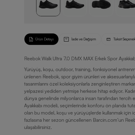
Ürün Detayı
İade ve Değişim
Taksit Seçenek
Reebok Walk Ultra 7.0 DMX MAX Erkek Spor Ayakkab
Yürüyüş, koşu, outdoor, training, fonksiyonel antrenman 
ünlenen Reebok, spor giyim ürünleri ve aksesuarlarıy
tasarımlarını özel koleksiyonlarla zenginleştiren mark
yelpazesi yediden yetmişe herkese hitap ediyor. Kadın, e
dünya genelinde milyonlarca insan tarafından tercih
Ayakkabı modeli, seçimlerinde konforu ön planda tutan 
olan bu model, koşu ve yürüyüşlerde kullanmak için 
fazlasına her sezon güncellenen Barcin.com’un Reebo
ulaşabilirsiniz.