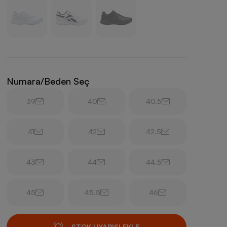
Numara/Beden Seç
39
40
40.5
41
42
42.5
43
44
44.5
45
45.5
46
STOK UYARISI EKLE