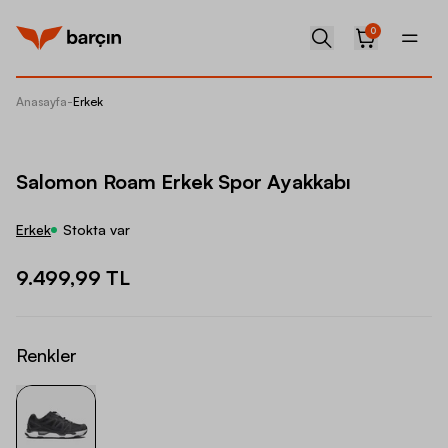
0
Anasayfa
-
Erkek
Salomo
Salomon Roam Erkek Spor Ayakkabı
Erkek
Stokta var
9.499,99 TL
Renkler