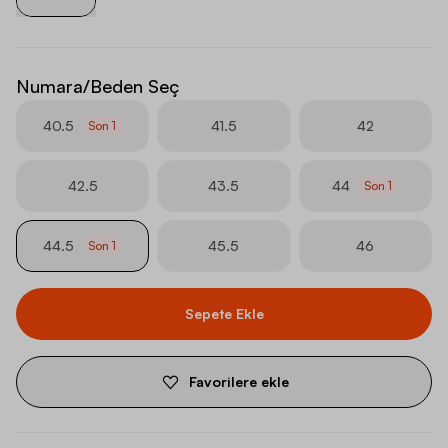
Numara/Beden Seç
40.5
41.5
42
Son
1
42.5
43.5
44
Son
1
44.5
45.5
46
Son
1
Sepete Ekle
Favorilere ekle