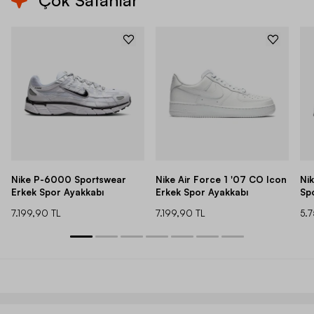
Çok Satanlar
Nike P-6000 Sportswear
Nike Air Force 1 '07 CO Icon
Ni
Erkek Spor Ayakkabı
Erkek Spor Ayakkabı
Sp
7.199,90 TL
7.199,90 TL
5.