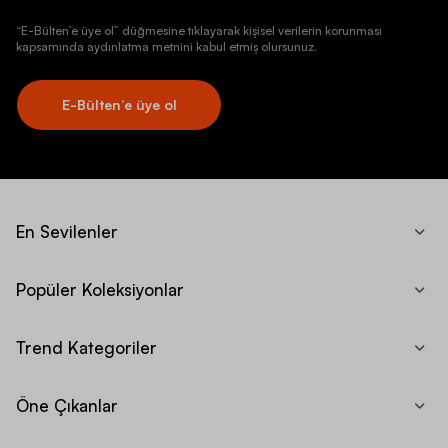
“E-Bülten’e üye ol” düğmesine tıklayarak kişisel verilerin korunması
kapsamında aydınlatma metnini kabul etmiş olursunuz.
E-Bülten’e üye ol
En Sevilenler
Popüler Koleksiyonlar
Trend Kategoriler
Öne Çıkanlar