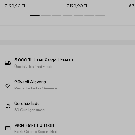
7.199,90 TL
7.199,90 TL
5.
5.000 TL Üzeri Kargo Ücretsiz
Ücretsiz Teslimat Fırsatı
Güvenli Alışveriş
Resmi Tedarikçi Güvencesi
Ücretsiz İade
30 Gün İçerisinde
Vade Farksız 2 Taksit
Farklı Ödeme Seçenekleri