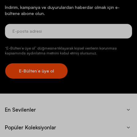
İndirim, kampanya ve duyurulardan haberdar olmak için e-
bültene abone olun.
“E-Bülten’e üye ol” düğmesine tıklayarak kişisel verilerin korunması
kapsamında aydınlatma metnini kabul etmiş olursunuz.
E-Bülten’e üye ol
En Sevilenler
Popüler Koleksiyonlar