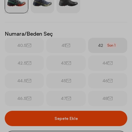
Numara/Beden Seç
40.5
41
42
Son
1
42.5
43
44
44.5
45
46
46.5
47
48
Sepete Ekle