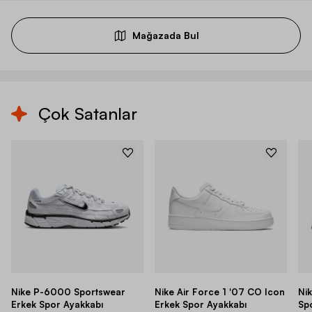
Mağazada Bul
Çok Satanlar
Nike P-6000 Sportswear
Nike Air Force 1 '07 CO Icon
Ni
Erkek Spor Ayakkabı
Erkek Spor Ayakkabı
Sp