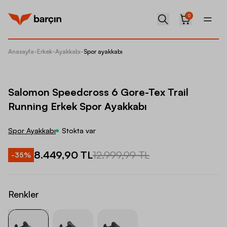
0
Anasayfa
-
Erkek
-
Ayakkabı
-
Spor ayakkabı
Salomon
Salomon Speedcross 6 Gore-Tex Trail
Running Erkek Spor Ayakkabı
Spor Ayakkabı
Stokta var
8.449,90 TL
12.999,99 TL
-
35
%
Renkler