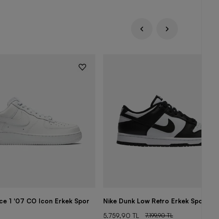
rce 1 '07 CO Icon Erkek Spor
Nike Dunk Low Retro Erkek Spor Aya
5.759,90 TL
7.199,90 TL