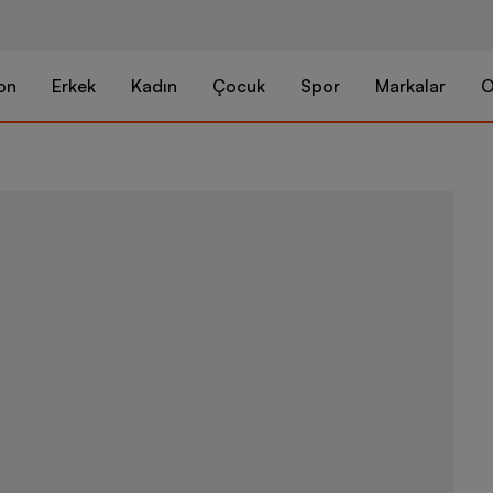
on
Erkek
Kadın
Çocuk
Spor
Markalar
O
Salomon Supe