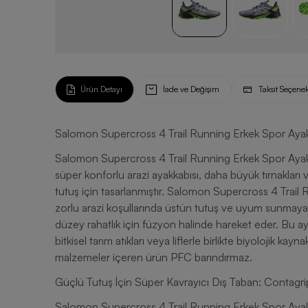
Ürün Detayı
İade ve Değişim
Taksit Seçenek
Salomon Supercross 4 Trail Running Erkek Spor Aya
Salomon Supercross 4 Trail Running Erkek Spor Ayakkab
süper konforlu arazi ayakkabısı, daha büyük tırnakları
tutuş için tasarlanmıştır. Salomon Supercross 4 Trail 
zorlu arazi koşullarında üstün tutuş ve uyum sunmaya ya
düzey rahatlık için füzyon halinde hareket eder. Bu a
bitkisel tarım atıkları veya liflerle birlikte biyolojik k
malzemeler içeren ürün PFC barındırmaz.
Güçlü Tutuş İçin Süper Kavrayıcı Dış Taban: Contagri
Salomon Supercross 4 Trail Running Erkek Spor Aya