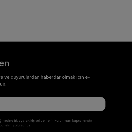
7.199,90 TL
7.199,90 TL
ten
a ve duyurulardan haberdar olmak için e-
un.
ğmesine tıklayarak kişisel verilerin korunması kapsamında
ul etmiş olursunuz.