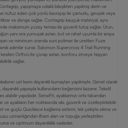
ntagrip, yapışmaya odaklı bileşikten yapılmış derin ve
 derine nüfuz eden çok yönlü kavrayışı ile çamurlu, gevşek veya
istikrar ve denge sağlar. Contagrip kauçuk materyal, aynı
rde maksimum yüzey teması ile güvenli tutuş sağlar. Ürün,
üğün yanı sıra yumuşak astarı, bol ve rahat uyumla bir araya
uşan ve minimum oranda suni polimer ile üretilen Fuze
namik adımlar sunar. Salomon Supercross 4 Trail Running
kesilen OrthoLite çorap astarı, konforu zirveye taşıyan
ilirlik sağlar.
bının üst kısmı dayanıklı kumaştan yapılmıştır. Genel olarak
yanıklı yapısıyla kullanıcıların beğenisini kazanır. Tekstil
 alabilir yapıdadır. SensiFit, ayaklarınızı orta tabandan
 ve ayakların her noktasında sıkı, güvenli ve özelleştirilebilir
list ve güçlü Quicklace bağlama sistemi, tek çekişte sıkma ve
şusu uzmanlığından ilham alan ve topuğa yerleştirilen
 koruma ve optimum dayanıklılık vadeder.