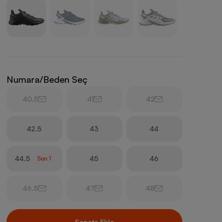
Numara/Beden Seç
40.5
41
42
42.5
43
44
44.5
45
46
Son
1
46.5
47
48
Sepete Ekle