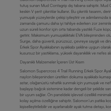
tutuş sunan Mud Contagrip dış tabana sahiptir. Mud Co
keskin V şerit çıkıntılar kullanır. Bu çıkıntılı tasarım,
yumuşak yüzeylerde çekişi iyileştirir ve adımlarınızda 
zamanda çamuru daha iyi tahliye ederken zor zeminle
uzun süreli konfor için orta tabanda yastıklı Fuze köp
getirir. Maksimum yumuşaklıktaki EVA bileşiminden ol
Surge, daha güvenli, pürüzsüz, çevreye saygılı ve di
Erkek Spor Ayakkabının ayakkabı şekline uygun olarak 
kusursuz bir yastıklama, yüksek dayanıklılık ve nefes alab
Dayanıklı Malzemeler İçeren Üst Kısım
Salomon Supercross 4 Trail Running Erkek Spor Ayakka
naylon bileşeninden üretilen dokuma ayakkabı kumaşı, da
astar, olağanüstü rahatlık sunmak için yumuşak ve nefes
başlayıp bağcık sistemine kadar dengeli bir şekilde sarar
bir uyum sağlar. Ön paneldeki işlevsel özellikli minima
kolay açılma özelliğine sahiptir. Salomon’un patika ko
kişiselleştirilebilir ve ayarlanabilir ayak tutma detayı,