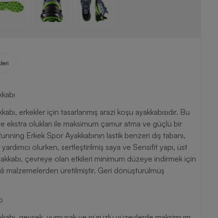
leri
kkabı
ı, erkekler için tasarlanmış arazi koşu ayakkabısıdır. Bu
 ve ekstra olukları ile maksimum çamur atma ve güçlü bir
Running Erkek Spor Ayakkabının lastik benzeri dış tabanı,
rdımcı olurken, sertleştirilmiş saya ve Sensifit yapı, üst
yakkabı, çevreye olan etkileri minimum düzeye indirmek için
aynaklı malzemelerden üretilmiştir. Geri dönüştürülmüş
p
kkabı, gevşek, yumuşak ve pürüzlü yüzeylerde maksimum