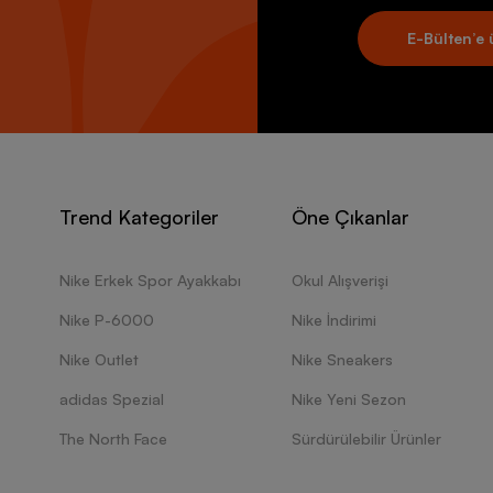
E-Bülten’e 
Trend Kategoriler
Öne Çıkanlar
Nike Erkek Spor Ayakkabı
Okul Alışverişi
Nike P-6000
Nike İndirimi
Nike Outlet
Nike Sneakers
adidas Spezial
Nike Yeni Sezon
The North Face
Sürdürülebilir Ürünler