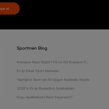
üye ol
Sportmen Blog
Krampon Nasıl Seçilir? FG ve AG Krampon Farkları Nelerdir?
En İyi Erkek Tişört Markaları
Yaptığınız Spor için En Uygun Ayakkabı Seçimi
2025’in En İyi Basketbol Ayakkabıları
Koşu Ayakkabısını Nasıl Seçersiniz?