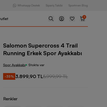
Whatsapp Destek
Sipariş Takibi
Sportmen Blog
0
utlet
rcross 4 Trail Running Erkek Spor Ayakkabı
Salomon Supercross 4 Trail
Running Erkek Spor Ayakkabı
Spor Ayakkabı
Stokta var
3.899,90 TL
5.999,99 TL
-
35
%
Renkler