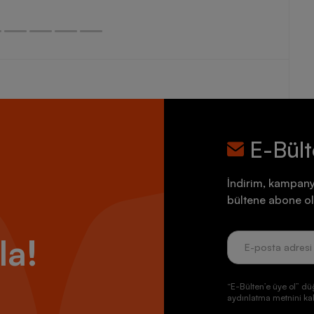
E-Bül
İndirim, kampany
bültene abone ol
la!
“E-Bülten’e üye ol” dü
aydınlatma metnini kab