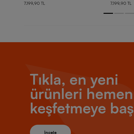
7.199,90 TL
7.199,90 TL
Tıkla, en yeni
ürünleri hemen
keşfetmeye baş
İncele