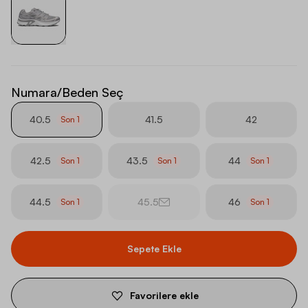
Numara/Beden Seç
40.5
41.5
42
Son
1
42.5
43.5
44
Son
1
Son
1
Son
1
44.5
45.5
46
Son
1
Son
1
Sepete Ekle
Favorilere ekle