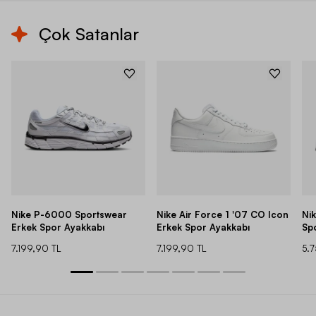
Çok Satanlar
Nike P-6000 Sportswear
Nike Air Force 1 '07 CO Icon
Ni
Erkek Spor Ayakkabı
Erkek Spor Ayakkabı
Sp
7.199,90 TL
7.199,90 TL
5.