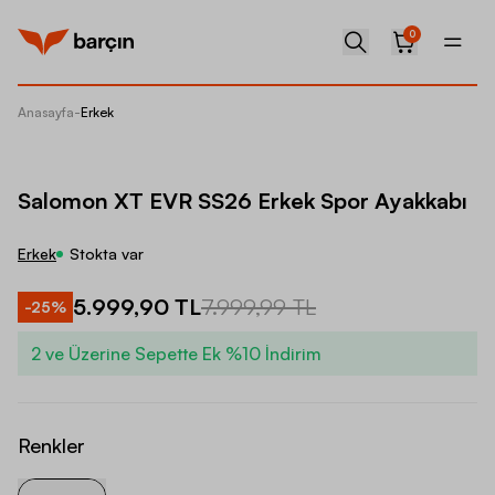
0
Anasayfa
-
Erkek
Salomo
Salomon XT EVR SS26 Erkek Spor Ayakkabı
Erkek
Stokta var
5.999,90 TL
7.999,99 TL
-
25
%
2 ve Üzerine Sepette Ek %10 İndirim
Renkler