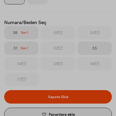
Numara/Beden Seç
28
29
30
Son
1
31
32
33
Son
1
34
35
36
37
Sepete Ekle
Favorilere ekle