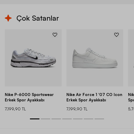
Çok Satanlar
Nike P-6000 Sportswear
Nike Air Force 1 '07 CO Icon
Ni
Erkek Spor Ayakkabı
Erkek Spor Ayakkabı
Sp
7.199,90 TL
7.199,90 TL
5.