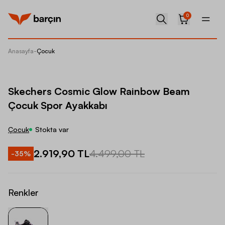
0
Anasayfa
-
Çocuk
Skeche
Skechers Cosmic Glow Rainbow Beam
Çocuk Spor Ayakkabı
Çocuk
Stokta var
2.919,90 TL
4.499,00 TL
-
35
%
Renkler