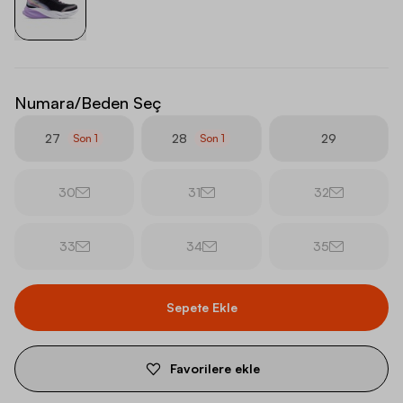
Numara/Beden Seç
27
28
29
Son
1
Son
1
30
31
32
33
34
35
Sepete Ekle
Favorilere ekle