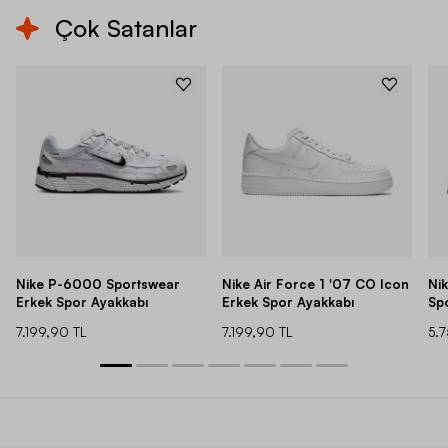
Çok Satanlar
Nike P-6000 Sportswear
Nike Air Force 1 '07 CO Icon
Ni
Erkek Spor Ayakkabı
Erkek Spor Ayakkabı
Sp
7.199,90 TL
7.199,90 TL
5.