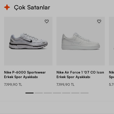
Çok Satanlar
Nike P-6000 Sportswear
Nike Air Force 1 '07 CO Icon
Ni
Erkek Spor Ayakkabı
Erkek Spor Ayakkabı
Sp
7.199,90 TL
7.199,90 TL
5.