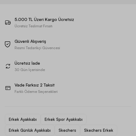
5.000 TL Üzeri Kargo Ücretsiz
Ücretsiz Teslimat Fırsatı
Güvenli Alışveriş
Resmi Tedarikçi Güvencesi
Ücretsiz İade
30 Gün İçerisinde
Vade Farksız 2 Taksit
Farklı Ödeme Seçenekleri
Erkek Ayakkabı
Erkek Spor Ayakkabı
Erkek Günlük Ayakkabı
Skechers
Skechers Erkek