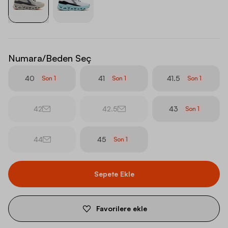
Numara/Beden Seç
40
41
41.5
Son
1
Son
1
Son
1
42
42.5
43
Son
1
44
45
Son
1
Sepete Ekle
Favorilere ekle