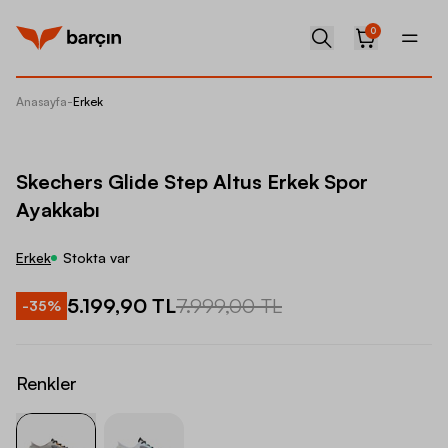
0
Anasayfa
-
Erkek
Skecher
Skechers Glide Step Altus Erkek Spor
Ayakkabı
Erkek
Stokta var
5.199,90 TL
7.999,00 TL
-
35
%
Renkler