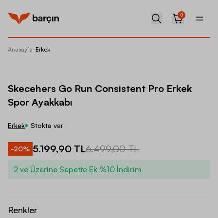
0
Anasayfa
-
Erkek
Skecehe
Skecehers Go Run Consistent Pro Erkek
Spor Ayakkabı
Erkek
Stokta var
5.199,90 TL
6.499,00 TL
-
20
%
2 ve Üzerine Sepette Ek %10 İndirim
Renkler