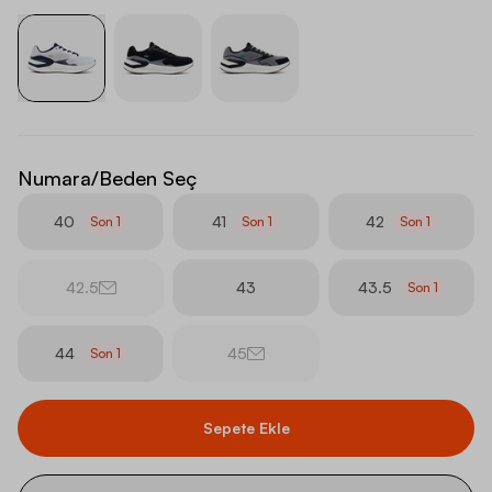
Numara/Beden Seç
40
41
42
Son
1
Son
1
Son
1
42.5
43
43.5
Son
1
44
45
Son
1
Sepete Ekle