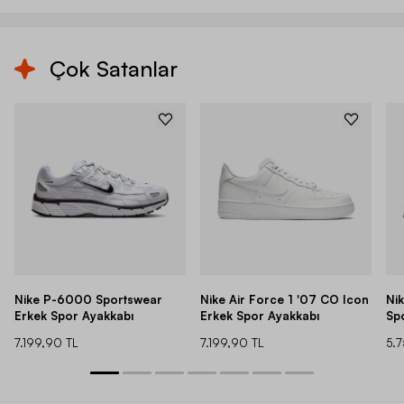
Çok Satanlar
Nike P-6000 Sportswear
Nike Air Force 1 '07 CO Icon
Ni
Erkek Spor Ayakkabı
Erkek Spor Ayakkabı
Sp
7.199,90 TL
7.199,90 TL
5.