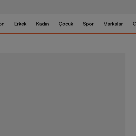
on
Erkek
Kadın
Çocuk
Spor
Markalar
O
Skechers Go 