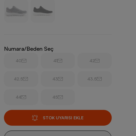
Numara/Beden Seç
40
41
42
42.5
43
43.5
44
45
STOK UYARISI EKLE