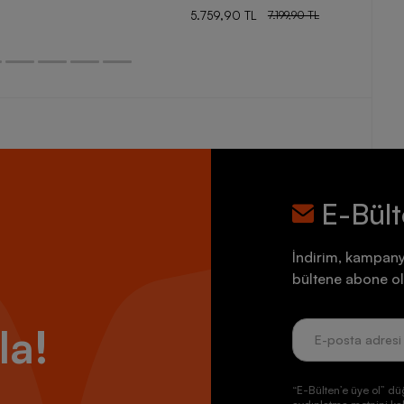
5.759,90 TL
7.199,90 TL
E-Bül
İndirim, kampany
bültene abone ol
la!
“E-Bülten’e üye ol” dü