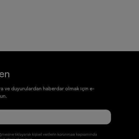
Ayakkabı
Ayakkabı
7.199,90 TL
7.199,90 TL
ten
a ve duyurulardan haberdar olmak için e-
un.
ğmesine tıklayarak kişisel verilerin korunması kapsamında