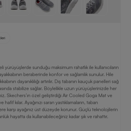
leri
i yürüyüşlerde sunduğu maksimum rahatlık ile kullanıcıların
n ayakkabının beraberinde konfor ve sağlamlık sunulur. Hile
abının dayanıklılığı artırılır. Dış tabanın kauçuk panelleri sağ
sında stabilize sağlar. Böylelikle uzun yürüyüşlerinizde her
siniz. Skechers’ın özel geliştirdiği Air Cooled Goga Mat ve
e hafif kılar. Ayağınızı saran yastıklamaların, taban
ere karşı ayağınız üst düzeyde korunur. Güçlü teknolojilerin
ünlük hayatta da kullanabileceğiniz kadar şık ve rahattır.