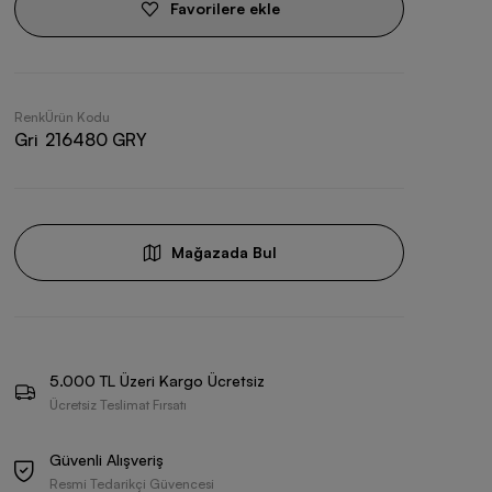
Favorilere ekle
Renk
Ürün Kodu
Gri
216480 GRY
Mağazada Bul
5.000 TL Üzeri Kargo Ücretsiz
Ücretsiz Teslimat Fırsatı
Güvenli Alışveriş
Resmi Tedarikçi Güvencesi