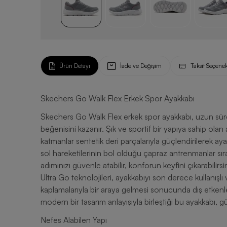
Ürün Detayı
İade ve Değişim
Taksit Seçenek
Skechers Go Walk Flex Erkek Spor Ayakkabı
Skechers Go Walk Flex erkek spor ayakkabı, uzun sürel
beğenisini kazanır. Şık ve sportif bir yapıya sahip ola
katmanlar sentetik deri parçalarıyla güçlendirilerek ayakk
sol hareketilerinin bol olduğu çapraz antrenmanlar sıra
adımınızı güvenle atabilir, konforun keyfini çıkarabilir
Ultra Go teknolojileri, ayakkabıyı son derece kullanışlı v
kaplamalarıyla bir araya gelmesi sonucunda dış etkenl
modern bir tasarım anlayışıyla birleştiği bu ayakkabı, g
Nefes Alabilen Yapı