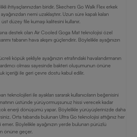
kli ihtiyaçlarınızdan biridir. Skechers Go Walk Flex erkek
a ayağınızdan nemi uzaklaştırır. Uzun süre kapalı kalan
üst düzey file kumaşı kalitesini kullanır.
sına destek olan Air Cooled Goga Mat teknolojisi özel
rımı tabanın hava akışını güçlendirir. Böylelikle ayağınızın
ücreli köpük şekliyle ayağınızın etrafındaki havalandırmanın
a yardımcı olması sayesinde bakteri oluşumunun önüne
çeriği ile geri çevre dostu kabul edilir.
teknolojileri ile ayakları sararak kullanıcıların beğenisini
 matının üstünde yürüyormuşsunuz hissi verecek kadar
a çok enerji dönüşümü yapar. Böylelikle yürüyüşlerinizde daha
siniz. Orta tabanda bulunan Ultra Go teknolojisi attığınız her
ri emer. Böylelikle ayağınızın yerde bulunan pürüzlü
nin önüne geçer.