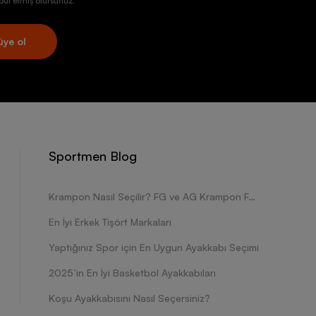
ul etmiş olursunuz.
üye ol
Sportmen Blog
Krampon Nasıl Seçilir? FG ve AG Krampon Farkları Nelerdir?
En İyi Erkek Tişört Markaları
Yaptığınız Spor için En Uygun Ayakkabı Seçimi
2025’in En İyi Basketbol Ayakkabıları
Koşu Ayakkabısını Nasıl Seçersiniz?