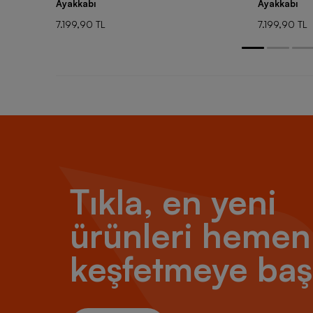
Ayakkabı
Ayakkabı
7.199,90 TL
7.199,90 TL
Tıkla, en yeni
ürünleri hemen
keşfetmeye baş