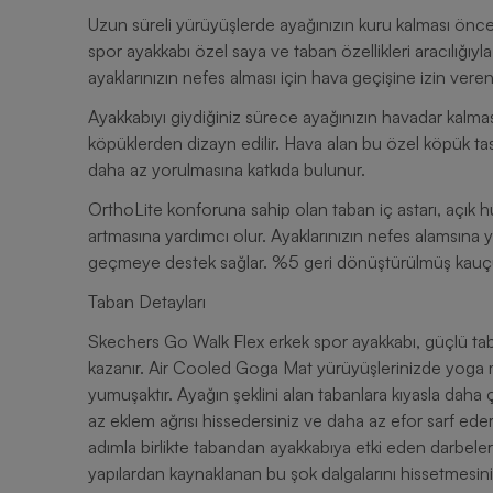
Uzun süreli yürüyüşlerde ayağınızın kuru kalması önceli
spor ayakkabı özel saya ve taban özellikleri aracılığıyl
ayaklarınızın nefes alması için hava geçişine izin veren 
Ayakkabıyı giydiğiniz sürece ayağınızın havadar kalma
köpüklerden dizayn edilir. Hava alan bu özel köpük tasa
daha az yorulmasına katkıda bulunur.
OrthoLite konforuna sahip olan taban iç astarı, açık h
artmasına yardımcı olur. Ayaklarınızın nefes alamsın
geçmeye destek sağlar. %5 geri dönüştürülmüş kauçuk i
Taban Detayları
Skechers Go Walk Flex erkek spor ayakkabı, güçlü taban 
kazanır. Air Cooled Goga Mat yürüyüşlerinizde yoga
yumuşaktır. Ayağın şeklini alan tabanlara kıyasla dah
az eklem ağrısı hissedersiniz ve daha az efor sarf eder
adımla birlikte tabandan ayakkabıya etki eden darbele
yapılardan kaynaklanan bu şok dalgalarını hissetmesi