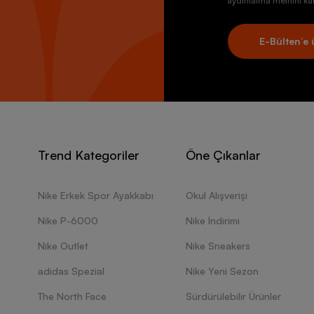
aydınlatma metnini kab
E-Bülten’e 
Trend Kategoriler
Öne Çıkanlar
Nike Erkek Spor Ayakkabı
Okul Alışverişi
Nike P-6000
Nike İndirimi
Nike Outlet
Nike Sneakers
adidas Spezial
Nike Yeni Sezon
The North Face
Sürdürülebilir Ürünler