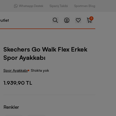
Whatsapp Destek
Sipariş Takibi
Sportmen Blog
0
utlet
Walk Flex Erkek Spor Ayakkabı
Skechers Go Walk Flex Erkek
Spor Ayakkabı
Spor Ayakkabı
Stokta yok
1.939,90 TL
Renkler