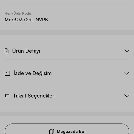
Renk
Ürün Kodu
Mor
303729L-NVPK
Ürün Detayı
İade ve Değişim
Taksit Seçenekleri
Mağazada Bul