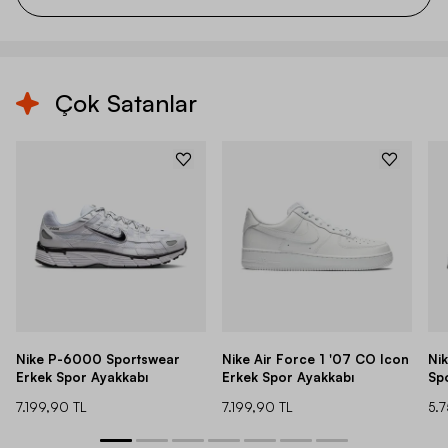
Çok Satanlar
Nike P-6000 Sportswear
Nike Air Force 1 '07 CO Icon
Ni
Erkek Spor Ayakkabı
Erkek Spor Ayakkabı
Sp
7.199,90 TL
7.199,90 TL
5.