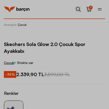
0
Anasayfa
-
Çocuk
Skecher
Skechers Sola Glow 2.0 Çocuk Spor
Ayakkabı
Çocuk
Stokta var
2.339,90 TL
3.599,00 TL
-
35
%
Renkler