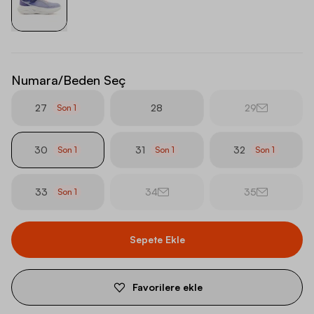
Numara/Beden Seç
27
28
29
Son
1
30
31
32
Son
1
Son
1
Son
1
33
34
35
Son
1
Sepete Ekle
Favorilere ekle