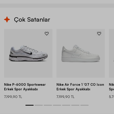
Çok Satanlar
Nike P-6000 Sportswear
Nike Air Force 1 '07 CO Icon
Ni
Erkek Spor Ayakkabı
Erkek Spor Ayakkabı
Sp
7.199,90 TL
7.199,90 TL
5.