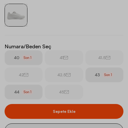
Numara/Beden Seç
40
41
41.5
Son
1
42
42.5
43
Son
1
44
45
Son
1
Sepete Ekle