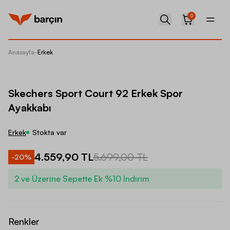
0
Anasayfa
-
Erkek
Skecher
Skechers Sport Court 92 Erkek Spor
Ayakkabı
Erkek
Stokta var
4.559,90 TL
5.699,00 TL
-
20
%
2 ve Üzerine Sepette Ek %10 İndirim
Renkler