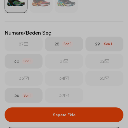
Numara/Beden Seç
27
28
29
Son
1
Son
1
30
31
32
Son
1
33
34
35
36
37
Son
1
Sepete Ekle