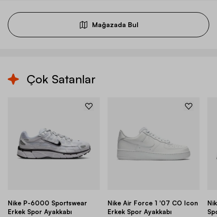
Mağazada Bul
Çok Satanlar
Nike P-6000 Sportswear
Nike Air Force 1 '07 CO Icon
Ni
Erkek Spor Ayakkabı
Erkek Spor Ayakkabı
Sp