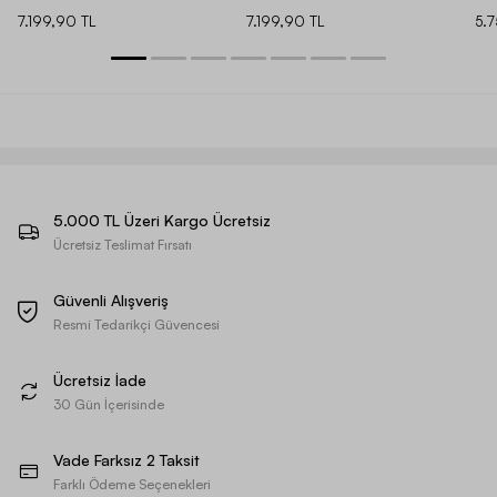
7.199,90 TL
7.199,90 TL
5.
5.000 TL Üzeri Kargo Ücretsiz
Ücretsiz Teslimat Fırsatı
Güvenli Alışveriş
Resmi Tedarikçi Güvencesi
Ücretsiz İade
30 Gün İçerisinde
Vade Farksız 2 Taksit
Farklı Ödeme Seçenekleri