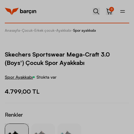
0
Anasayfa
-
Çocuk
-
Erkek çocuk
-
Ayakkabı
-
Spor ayakkabı
Skecher
Skechers Sportswear Mega-Craft 3.0
(Boys') Çocuk Spor Ayakkabı
Spor Ayakkabı
Stokta var
4.799,00 TL
Renkler