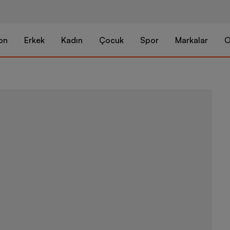
on
Erkek
Kadın
Çocuk
Spor
Markalar
O
Skechers Spo