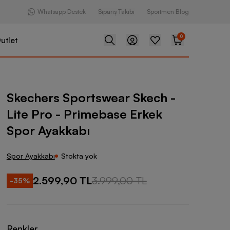
Whatsapp Destek
Sipariş Takibi
Sportmen Blog
0
utlet
rtswear Skech - Lite Pro - Primebase Erkek Spor Ayakkabı
Skechers Sportswear Skech -
Lite Pro - Primebase Erkek
Spor Ayakkabı
Spor Ayakkabı
Stokta yok
2.599,90 TL
3.999,00 TL
-
35
%
Renkler