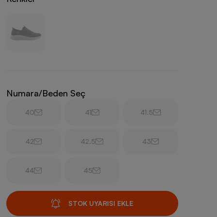
Numara/Beden Seç
40
41
41.5
42
42.5
43
44
45
STOK UYARISI EKLE