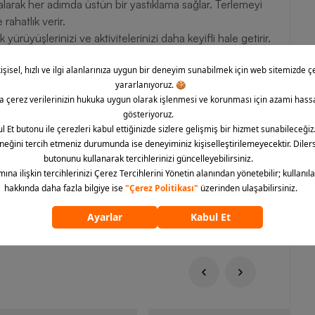
larak her adımda üstün bir yastıklama sağlar. Terlemeyi
 rahatlık verir.
üyüşlerinizi ve aktivitelerinizi daha keyifli hale getirir.
a konfor sağlar.
özellikleriyle her zeminde güvenli bir kullanım sunar. Ayrıca
ını temsil eder. File saya, modern tasarımı ve nefes
yakkabıyı hemen sipariş edin ve her adımınızda konforun
ümünü göster