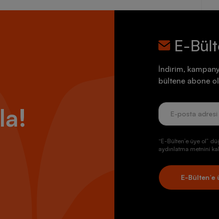
E-Bül
İndirim, kampany
bültene abone ol
la!
“E-Bülten’e üye ol” dü
aydınlatma metnini kab
E-Bülten’e 