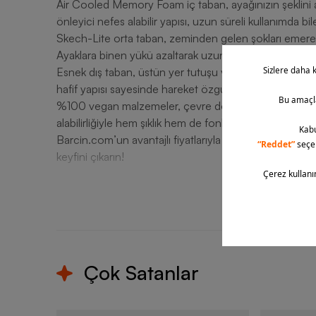
Air Cooled Memory Foam iç taban, ayağınızın şeklini a
önleyici nefes alabilir yapısı, uzun süreli kullanımda bile
Skech-Lite orta taban, zeminden gelen şokları emerek yür
Ayaklara binen yükü azaltarak uzun süreli kullanımlard
Esnek dış taban, üstün yer tutuşu ve kaymayı önleyici 
hafif yapısı sayesinde hareket özgürlüğü vadeder.
%100 vegan malzemeler, çevre dostu bir üretim anlayış
alabilirliğiyle hem şıklık hem de fonksiyonellik sunar.
Barcin.com’un avantajlı fiyatlarıyla Skechers marka a
keyfini çıkarın!
T
Çok Satanlar