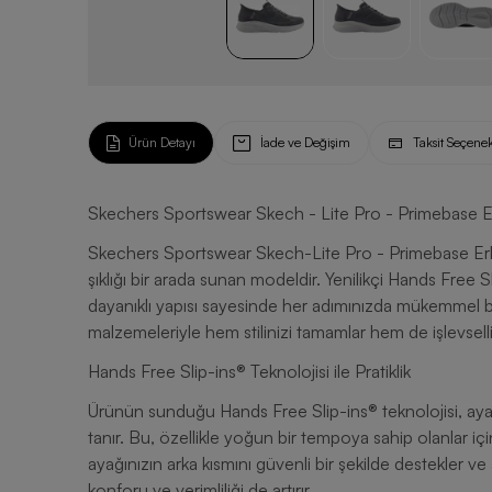
Ürün Detayı
İade ve Değişim
Taksit Seçenek
Skechers Sportswear Skech - Lite Pro - Primebase E
Skechers Sportswear Skech-Lite Pro - Primebase Erke
şıklığı bir arada sunan modeldir. Yenilikçi Hands Free Slip
dayanıklı yapısı sayesinde her adımınızda mükemmel bir deneyim vadeder. M
malzemeleriyle hem stilinizi tamamlar hem de işlevsellik 
Hands Free Slip-ins® Teknolojisi ile Pratiklik
Ürünün sunduğu Hands Free Slip-ins® teknolojisi, aya
tanır. Bu, özellikle yoğun bir tempoya sahip olanlar iç
ayağınızın arka kısmını güvenli bir şekilde destekler v
konforu ve verimliliği de artırır.