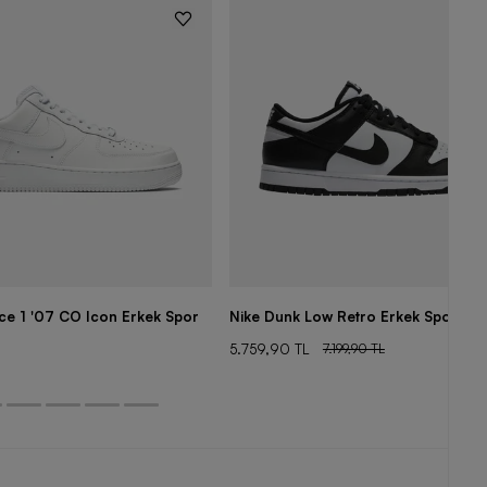
rce 1 '07 CO Icon Erkek Spor
Nike Dunk Low Retro Erkek Spor Aya
5.759,90 TL
7.199,90 TL