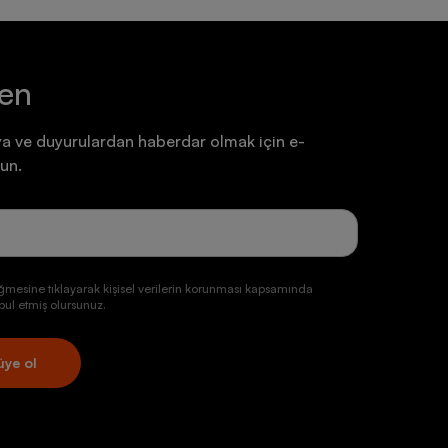
ten
a ve duyurulardan haberdar olmak için e-
un.
ğmesine tıklayarak kişisel verilerin korunması kapsamında
ul etmiş olursunuz.
üye ol