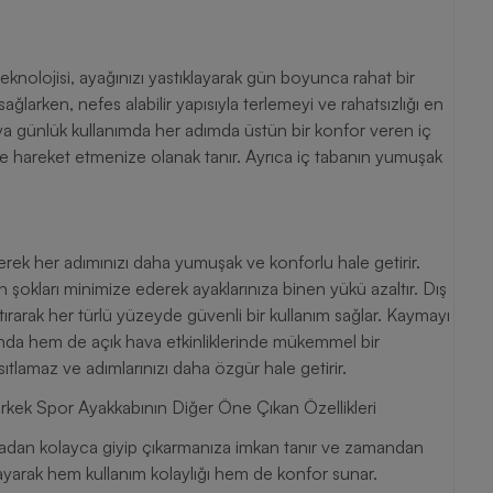
nolojisi, ayağınızı yastıklayarak gün boyunca rahat bir
ağlarken, nefes alabilir yapısıyla terlemeyi ve rahatsızlığı en
eya günlük kullanımda her adımda üstün bir konfor veren iç
 hareket etmenize olanak tanır. Ayrıca iç tabanın yumuşak
rek her adımınızı daha yumuşak ve konforlu hale getirir.
şokları minimize ederek ayaklarınıza binen yükü azaltır. Dış
rarak her türlü yüzeyde güvenli bir kullanım sağlar. Kaymayı
amında hem de açık hava etkinliklerinde mükemmel bir
sıtlamaz ve adımlarınızı daha özgür hale getirir.
kek Spor Ayakkabının Diğer Öne Çıkan Özellikleri
nmadan kolayca giyip çıkarmanıza imkan tanır ve zamandan
yarak hem kullanım kolaylığı hem de konfor sunar.