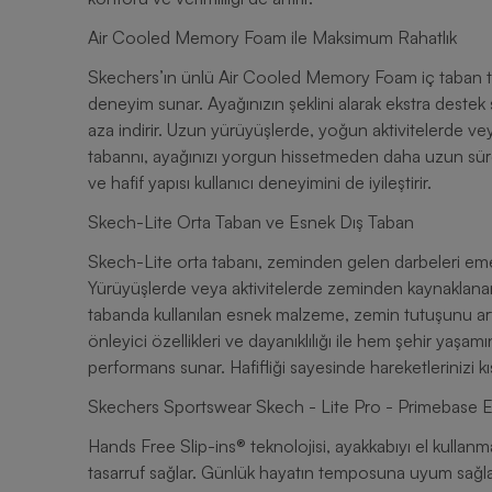
Air Cooled Memory Foam ile Maksimum Rahatlık
Skechers’ın ünlü Air Cooled Memory Foam iç taban tek
deneyim sunar. Ayağınızın şeklini alarak ekstra destek s
aza indirir. Uzun yürüyüşlerde, yoğun aktivitelerde v
tabannı, ayağınızı yorgun hissetmeden daha uzun süre
ve hafif yapısı kullanıcı deneyimini de iyileştirir.
Skech-Lite Orta Taban ve Esnek Dış Taban
Skech-Lite orta tabanı, zeminden gelen darbeleri eme
Yürüyüşlerde veya aktivitelerde zeminden kaynaklanan 
tabanda kullanılan esnek malzeme, zemin tutuşunu artı
önleyici özellikleri ve dayanıklılığı ile hem şehir yaş
performans sunar. Hafifliği sayesinde hareketlerinizi kı
Skechers Sportswear Skech - Lite Pro - Primebase Er
Hands Free Slip-ins® teknolojisi, ayakkabıyı el kulla
tasarruf sağlar. Günlük hayatın temposuna uyum sağla