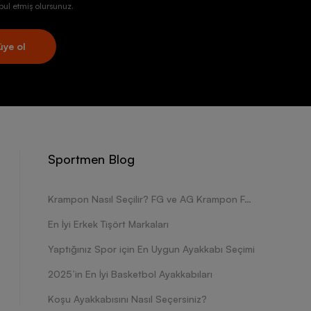
ul etmiş olursunuz.
üye ol
Sportmen Blog
Krampon Nasıl Seçilir? FG ve AG Krampon Farkları Nelerdir?
En İyi Erkek Tişört Markaları
Yaptığınız Spor için En Uygun Ayakkabı Seçimi
2025’in En İyi Basketbol Ayakkabıları
Koşu Ayakkabısını Nasıl Seçersiniz?