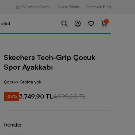
Whatsapp Destek
Sipariş Takibi
Sportmen Blog
0
utlet
ch-Grip Çocuk Spor Ayakkabı
Skechers Tech-Grip Çocuk
Spor Ayakkabı
Çocuk
Stokta yok
3.749,90 TL
4.999,00 TL
-
25
%
Renkler