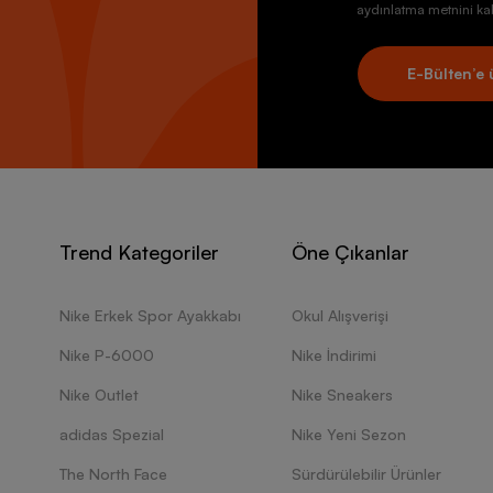
aydınlatma metnini kab
E-Bülten’e 
Trend Kategoriler
Öne Çıkanlar
Nike Erkek Spor Ayakkabı
Okul Alışverişi
Nike P-6000
Nike İndirimi
Nike Outlet
Nike Sneakers
adidas Spezial
Nike Yeni Sezon
The North Face
Sürdürülebilir Ürünler