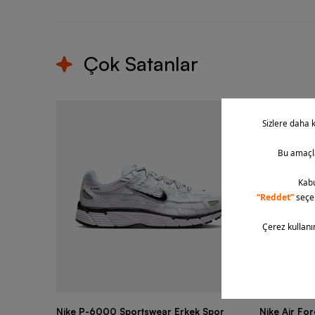
Çok Satanlar
Nike P-6000 Sportswear Erkek Spor
Nike Air Fo