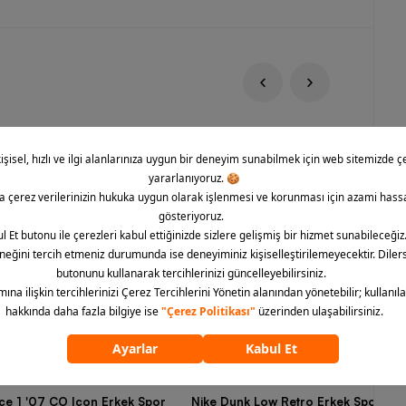
rce 1 '07 CO Icon Erkek Spor
Nike Dunk Low Retro Erkek Spor Aya