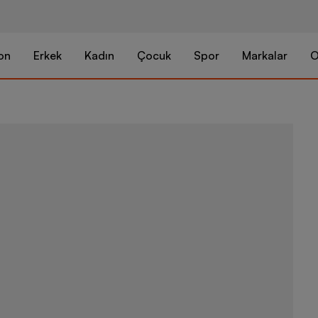
on
Erkek
Kadın
Çocuk
Spor
Markalar
O
Skechers Te