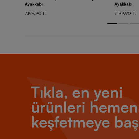
Ayakkabı
Ayakkabı
7.199,90 TL
7.199,90 TL
Tıkla, en yeni
ürünleri hemen
keşfetmeye baş