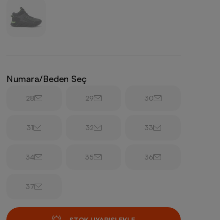
Numara/Beden Seç
28
29
30
31
32
33
34
35
36
37
STOK UYARISI EKLE