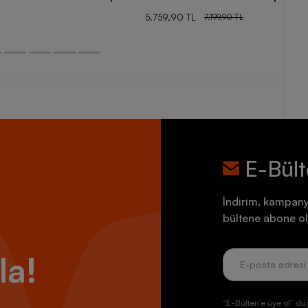
5.759,90 TL
7.199,90 TL
E-Bül
İndirim, kampany
bültene abone ol
la!
“E-Bülten’e üye ol” dü