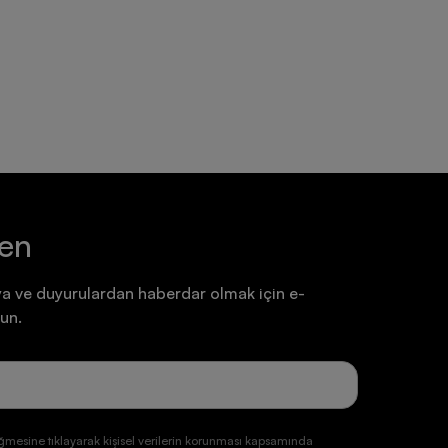
Ayakkabı
Ayakkabı
7.199,90 TL
7.199,90 TL
ten
a ve duyurulardan haberdar olmak için e-
un.
ğmesine tıklayarak kişisel verilerin korunması kapsamında