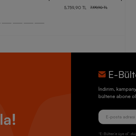
5.759,90 TL
7.199,90 TL
E-Bül
İndirim, kampany
bültene abone ol
la!
“E-Bülten’e üye ol” dü