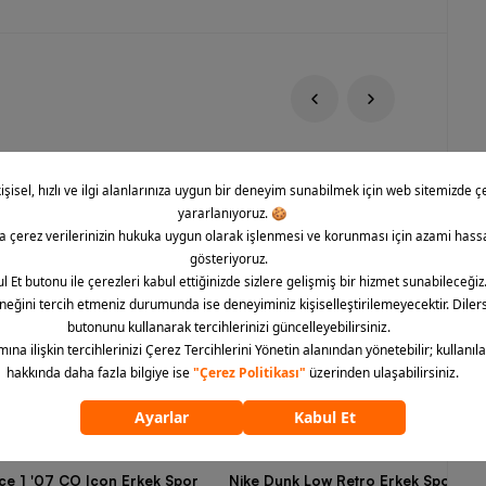
rce 1 '07 CO Icon Erkek Spor
Nike Dunk Low Retro Erkek Spor Aya