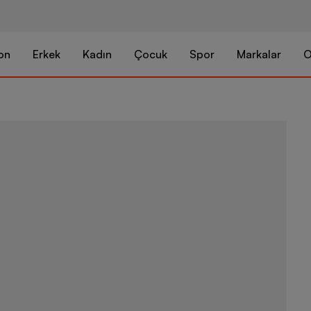
on
Erkek
Kadın
Çocuk
Spor
Markalar
O
Skechers Tid