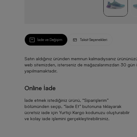
İade ve Değişim
Taksit Seçenekleri
Satın aldığınız üründen memnun kalmadıysanız ürününüzü ku
web sitemizden, isterseniz de mağazalarımızdan 30 gün için
yapılmamaktadır.
Online İade
İade etmek istediğiniz ürünü, “
Siparişlerim
”
bölümünden seçip, “
İade Et
” butonuna tıklayarak
ücretsiz iade için Yurtiçi Kargo kodunuzu oluşturabilir
ve kolay iade işlemini gerçekleştirebilirsiniz.