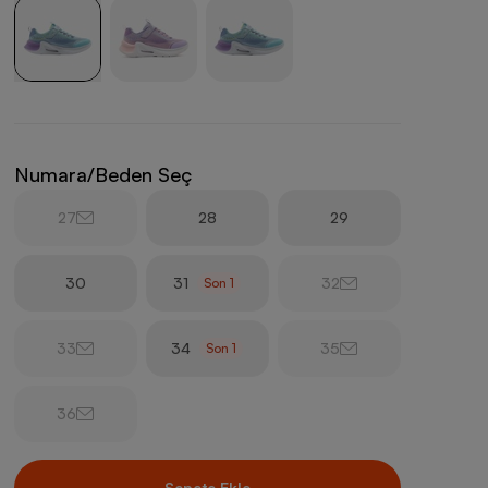
Numara/Beden Seç
27
28
29
30
31
32
Son
1
33
34
35
Son
1
36
Sepete Ekle