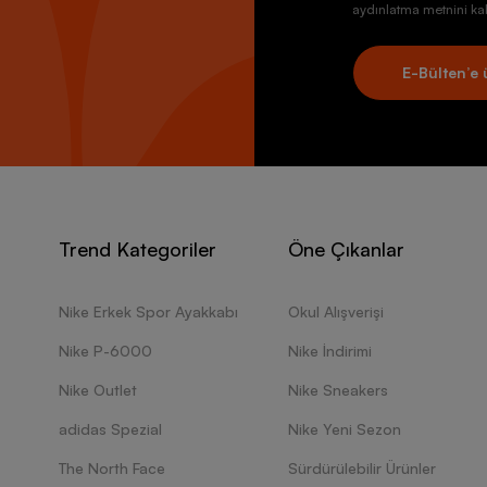
aydınlatma metnini kab
E-Bülten’e 
Trend Kategoriler
Öne Çıkanlar
Nike Erkek Spor Ayakkabı
Okul Alışverişi
Nike P-6000
Nike İndirimi
Nike Outlet
Nike Sneakers
adidas Spezial
Nike Yeni Sezon
The North Face
Sürdürülebilir Ürünler