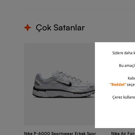
Çok Satanlar
Nike P-6000 Sportswear Erkek Spor
Nike Air Fo