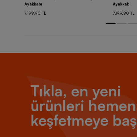
Ayakkabı
Ayakkabı
7.199,90 TL
7.199,90 TL
Tıkla, en yeni
ürünleri hemen
keşfetmeye baş