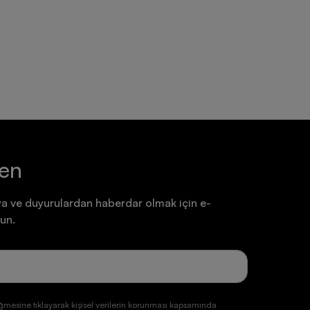
Ayakkabı
Ayakkabı
7.199,90 TL
7.199,90 TL
ten
a ve duyurulardan haberdar olmak için e-
un.
ğmesine tıklayarak kişisel verilerin korunması kapsamında