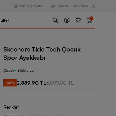
Whatsapp Destek
Sipariş Takibi
Sportmen Blog
0
utlet
e Tech Çocuk Spor Ayakkabı
Skechers Tide Tech Çocuk
Spor Ayakkabı
Çocuk
Stokta var
2.339,90 TL
3.599,00 TL
-
35
%
Renkler