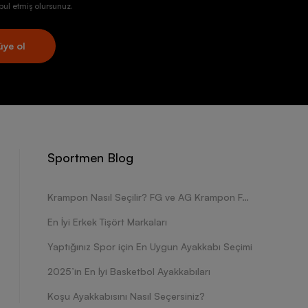
ul etmiş olursunuz.
üye ol
Sportmen Blog
Krampon Nasıl Seçilir? FG ve AG Krampon Farkları Nelerdir?
En İyi Erkek Tişört Markaları
Yaptığınız Spor için En Uygun Ayakkabı Seçimi
2025’in En İyi Basketbol Ayakkabıları
Koşu Ayakkabısını Nasıl Seçersiniz?