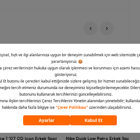
rce 1 '07 CO Icon Erkek Spor
Nike Dunk Low Retro Erkek Spor Aya