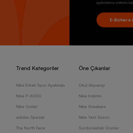
aydınlatma metnini kab
E-Bülten’e 
Trend Kategoriler
Öne Çıkanlar
Nike Erkek Spor Ayakkabı
Okul Alışverişi
Nike P-6000
Nike İndirimi
Nike Outlet
Nike Sneakers
adidas Spezial
Nike Yeni Sezon
The North Face
Sürdürülebilir Ürünler