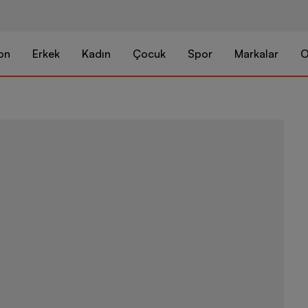
on
Erkek
Kadın
Çocuk
Spor
Markalar
O
Skechers Tra