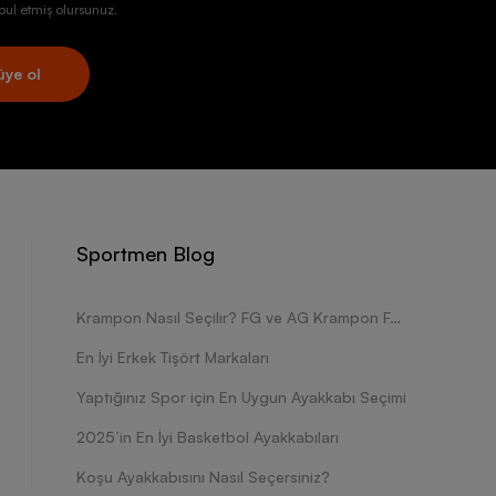
ul etmiş olursunuz.
üye ol
Sportmen Blog
Krampon Nasıl Seçilir? FG ve AG Krampon Farkları Nelerdir?
En İyi Erkek Tişört Markaları
Yaptığınız Spor için En Uygun Ayakkabı Seçimi
2025’in En İyi Basketbol Ayakkabıları
Koşu Ayakkabısını Nasıl Seçersiniz?