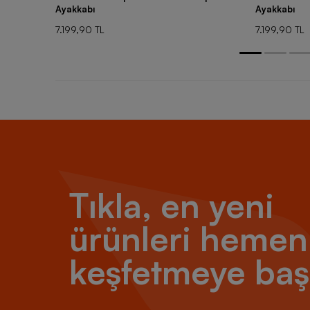
Ayakkabı
Ayakkabı
7.199,90 TL
7.199,90 TL
Tıkla, en yeni
ürünleri hemen
keşfetmeye baş