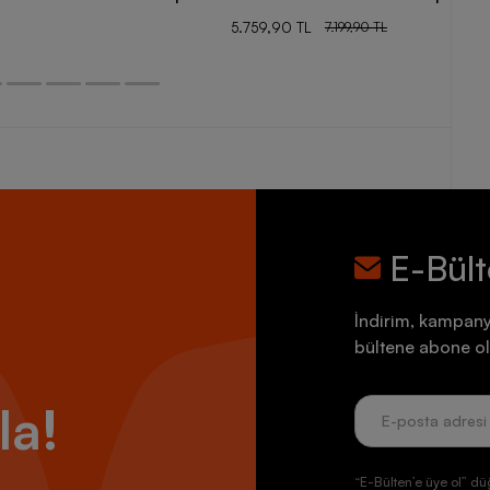
5.759,90 TL
7.199,90 TL
E-Bül
İndirim, kampany
bültene abone ol
la!
“E-Bülten’e üye ol” dü