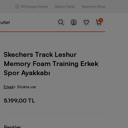
Whatsapp Destek
Sipariş Takibi
Sportmen Blog
0
utlet
ck Leshur Memory Foam Training Erkek Spor Ayakkabı
Skechers Track Leshur
Memory Foam Training Erkek
Spor Ayakkabı
Erkek
Stokta var
5.199,00 TL
Renkler