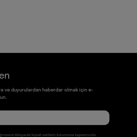
Ayakkabı
Ayakkabı
7.199,90 TL
7.199,90 TL
ten
a ve duyurulardan haberdar olmak için e-
un.
ğmesine tıklayarak kişisel verilerin korunması kapsamında