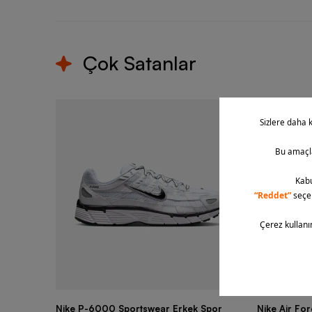
Çok Satanlar
Nike P-6000 Sportswear Erkek Spor
Nike Air Fo