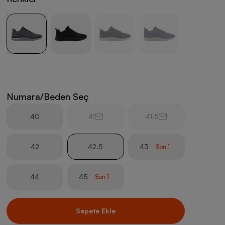
Numara/Beden Seç
40
41
41.5
42
42.5
43
Son
1
44
45
Son
1
Sepete Ekle