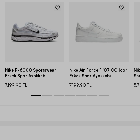
Nike P-6000 Sportswear
Nike Air Force 1 '07 CO Icon
Ni
Erkek Spor Ayakkabı
Erkek Spor Ayakkabı
Sp
7.199,90 TL
7.199,90 TL
5.