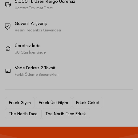
5.000 TL Üzeri Kargo Ücretsiz
Ücretsiz Teslimat Fırsatı
Güvenli Alışveriş
Resmi Tedarikçi Güvencesi
Ücretsiz İade
30 Gün İçerisinde
Vade Farksız 2 Taksit
Farklı Ödeme Seçenekleri
Erkek Giyim
Erkek Üst Giyim
Erkek Ceket
The North Face
The North Face Erkek