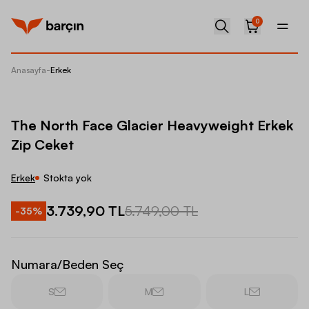
0
Anasayfa
-
Erkek
The Nor
The North Face Glacier Heavyweight Erkek
Zip Ceket
Erkek
Stokta yok
3.739,90 TL
5.749,00 TL
-
35
%
Numara/Beden Seç
S
M
L