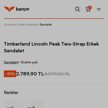
0
Anasayfa
-
Erkek
-
Ayakkabı
-
Sandalet
Timberl
Timberland Lincoln Peak Two-Strap Erkek
Sandalet
Sandalet
Stokta yok
2.789,90 TL
4.299,00 TL
-
35
%
Renkler