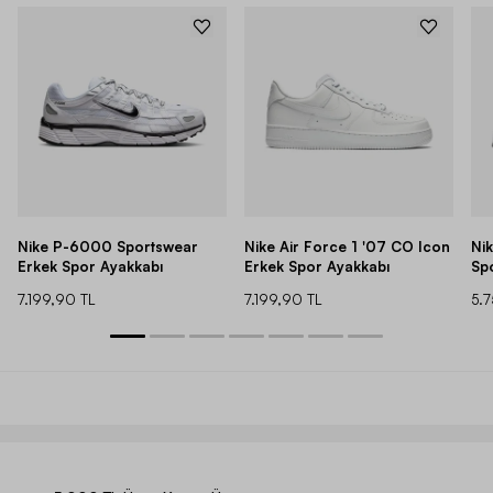
Nike P-6000 Sportswear
Nike Air Force 1 '07 CO Icon
Ni
Erkek Spor Ayakkabı
Erkek Spor Ayakkabı
Sp
7.199,90 TL
7.199,90 TL
5.