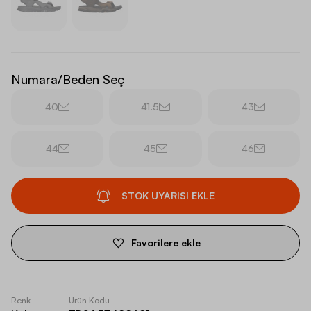
Numara/Beden Seç
40
41.5
43
44
45
46
STOK UYARISI EKLE
Favorilere ekle
Renk
Ürün Kodu