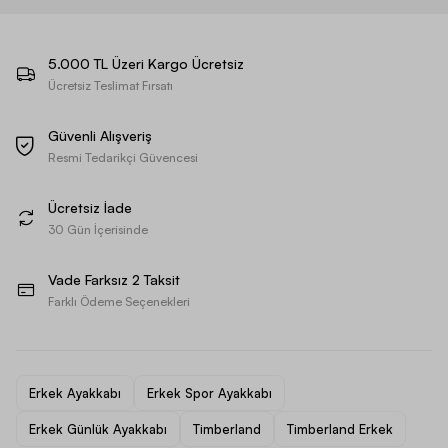
5.000 TL Üzeri Kargo Ücretsiz
Ücretsiz Teslimat Fırsatı
Güvenli Alışveriş
Resmi Tedarikçi Güvencesi
Ücretsiz İade
30 Gün İçerisinde
Vade Farksız 2 Taksit
Farklı Ödeme Seçenekleri
Erkek Ayakkabı
Erkek Spor Ayakkabı
Erkek Günlük Ayakkabı
Timberland
Timberland Erkek