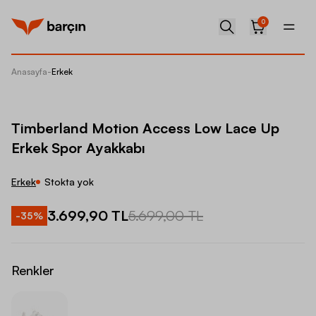
0
Anasayfa
-
Erkek
Timberl
Timberland Motion Access Low Lace Up
Erkek Spor Ayakkabı
Erkek
Stokta yok
3.699,90 TL
5.699,00 TL
-
35
%
Renkler