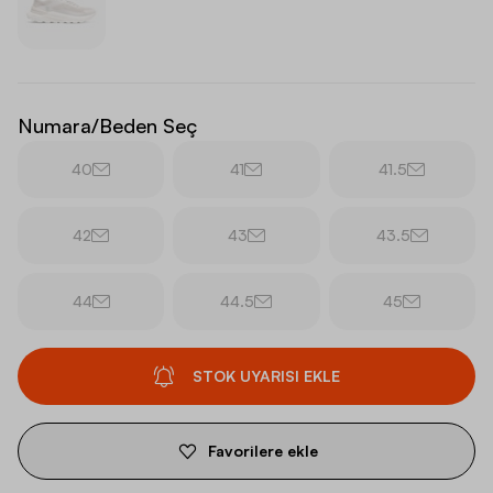
Numara/Beden Seç
40
41
41.5
42
43
43.5
44
44.5
45
STOK UYARISI EKLE
Favorilere ekle