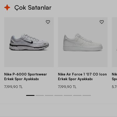
Çok Satanlar
Nike P-6000 Sportswear
Nike Air Force 1 '07 CO Icon
Ni
Erkek Spor Ayakkabı
Erkek Spor Ayakkabı
Sp
7.199,90 TL
7.199,90 TL
5.