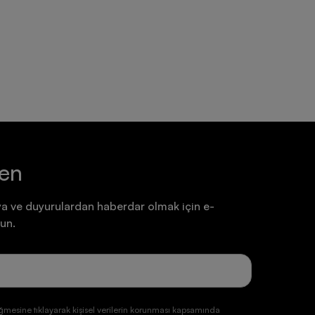
Ayakkabı
Ayakkabı
7.199,90 TL
7.199,90 TL
ten
a ve duyurulardan haberdar olmak için e-
un.
ğmesine tıklayarak kişisel verilerin korunması kapsamında