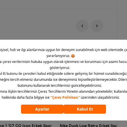
rce 1 '07 CO Icon Erkek Spor
Nike Dunk Low Retro Erkek Spor Aya