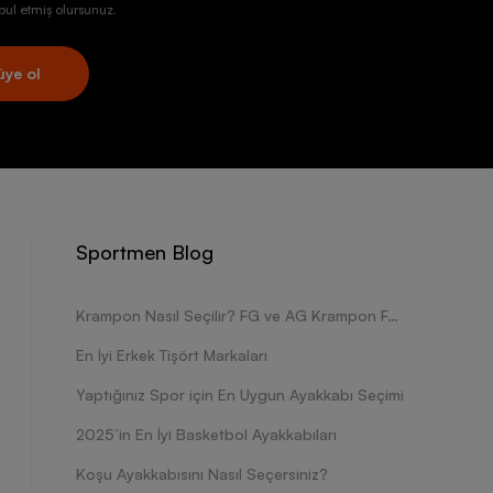
ul etmiş olursunuz.
üye ol
Sportmen Blog
Krampon Nasıl Seçilir? FG ve AG Krampon Farkları Nelerdir?
En İyi Erkek Tişört Markaları
Yaptığınız Spor için En Uygun Ayakkabı Seçimi
2025’in En İyi Basketbol Ayakkabıları
Koşu Ayakkabısını Nasıl Seçersiniz?