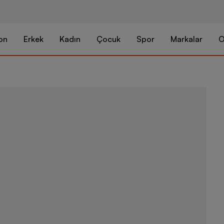
on
Erkek
Kadın
Çocuk
Spor
Markalar
O
Timberland S