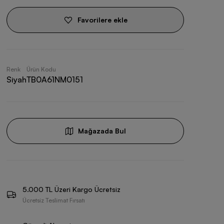
Favorilere ekle
Renk
Ürün Kodu
Siyah
TB0A61NM0151
Mağazada Bul
5.000 TL Üzeri Kargo Ücretsiz
Ücretsiz Teslimat Fırsatı