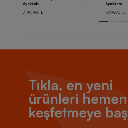
Ayakkabı
Ayakkabı
7.199,90 TL
7.199,90 TL
Tıkla, en yeni
ürünleri hemen
keşfetmeye baş