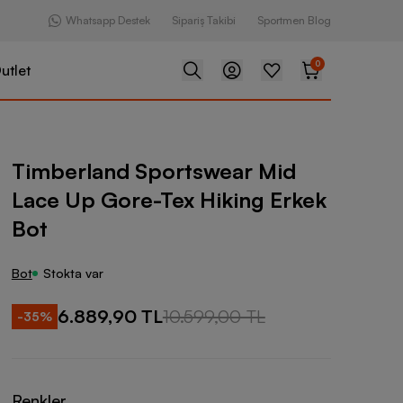
Whatsapp Destek
Sipariş Takibi
Sportmen Blog
0
utlet
portswear Mid Lace Up Gore-Tex Hiking Erkek Bot
Timberland Sportswear Mid
Lace Up Gore-Tex Hiking Erkek
Bot
Bot
Stokta var
6.889,90 TL
10.599,00 TL
-
35
%
Renkler