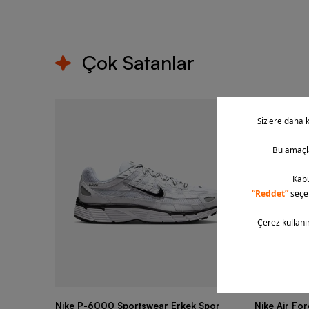
Çok Satanlar
Nike P-6000 Sportswear Erkek Spor
Nike Air Fo