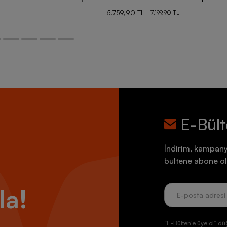
5.759,90 TL
7.199,90 TL
E-Bül
İndirim, kampany
bültene abone ol
la!
“E-Bülten’e üye ol” dü