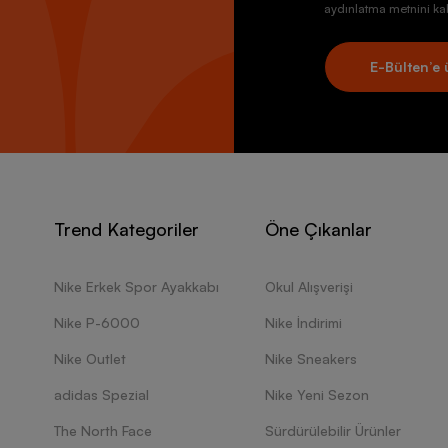
aydınlatma metnini kab
E-Bülten’e 
Trend Kategoriler
Öne Çıkanlar
Nike Erkek Spor Ayakkabı
Okul Alışverişi
Nike P-6000
Nike İndirimi
Nike Outlet
Nike Sneakers
adidas Spezial
Nike Yeni Sezon
The North Face
Sürdürülebilir Ürünler