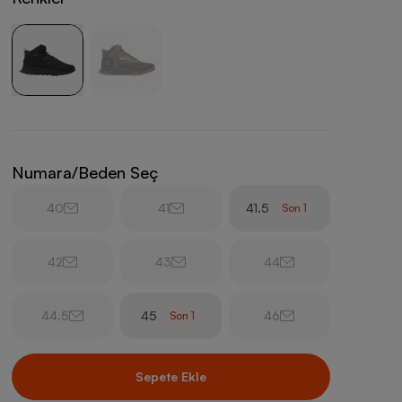
Numara/Beden Seç
40
41
41.5
Son
1
42
43
44
44.5
45
46
Son
1
Sepete Ekle