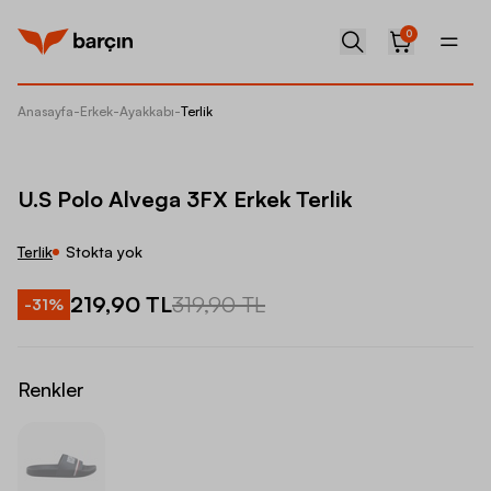
0
Anasayfa
-
Erkek
-
Ayakkabı
-
Terlik
U.S Pol
U.S Polo Alvega 3FX Erkek Terlik
Terlik
Stokta yok
219,90 TL
319,90 TL
-
31
%
Renkler