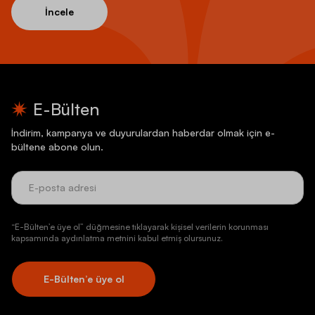
İncele
E-Bülten
İndirim, kampanya ve duyurulardan haberdar olmak için e-
bültene abone olun.
“E-Bülten’e üye ol” düğmesine tıklayarak kişisel verilerin korunması
kapsamında aydınlatma metnini kabul etmiş olursunuz.
E-Bülten’e üye ol