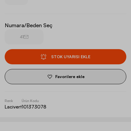
Numara/Beden Seç
41
STOK UYARISI EKLE
Favorilere ekle
Renk
Ürün Kodu
Lacivert
101373078