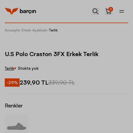
0
Anasayfa
-
Erkek
-
Ayakkabı
-
Terlik
U.S Pol
U.S Polo Craston 3FX Erkek Terlik
Terlik
Stokta yok
239,90 TL
339,90 TL
-
29
%
Renkler