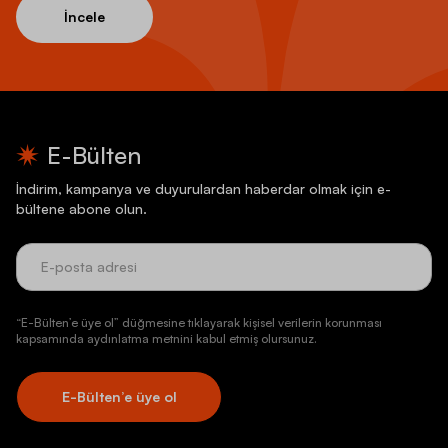
İncele
E-Bülten
İndirim, kampanya ve duyurulardan haberdar olmak için e-
bültene abone olun.
“E-Bülten’e üye ol” düğmesine tıklayarak kişisel verilerin korunması
kapsamında aydınlatma metnini kabul etmiş olursunuz.
E-Bülten’e üye ol