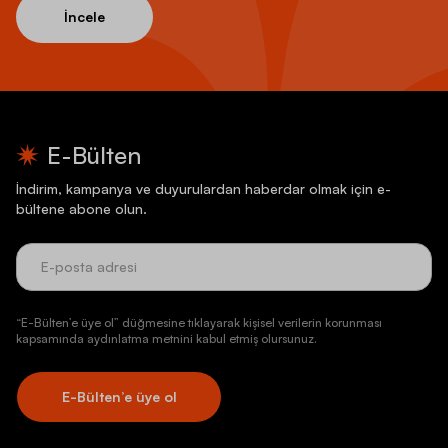
İncele
E-Bülten
İndirim, kampanya ve duyurulardan haberdar olmak için e-
bültene abone olun.
“E-Bülten’e üye ol” düğmesine tıklayarak kişisel verilerin korunması
kapsamında aydınlatma metnini kabul etmiş olursunuz.
E-Bülten’e üye ol