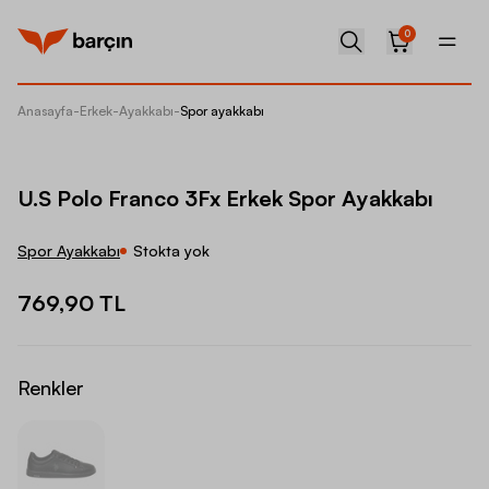
0
Anasayfa
-
Erkek
-
Ayakkabı
-
Spor ayakkabı
U.S Pol
U.S Polo Franco 3Fx Erkek Spor Ayakkabı
Spor Ayakkabı
Stokta yok
769,90 TL
Renkler