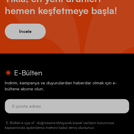
hemen keşfetmeye başla!
İncele
E-Bülten
İndirim, kampanya ve duyurulardan haberdar olmak için e-
bültene abone olun.
“E-Bülten’e üye ol” düğmesine tıklayarak kişisel verilerin korunması
kapsamında aydınlatma metnini kabul etmiş olursunuz.