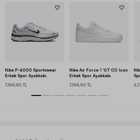
Nike P-6000 Sportswear
Nike Air Force 1 '07 CO Icon
Ni
Erkek Spor Ayakkabı
Erkek Spor Ayakkabı
Sp
7.199,90 TL
7.199,90 TL
5.