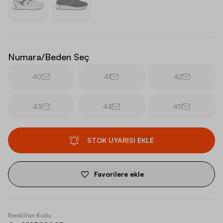
Numara/Beden Seç
40
41
42
43
44
45
STOK UYARISI EKLE
Favorilere ekle
Renk
Ürün Kodu