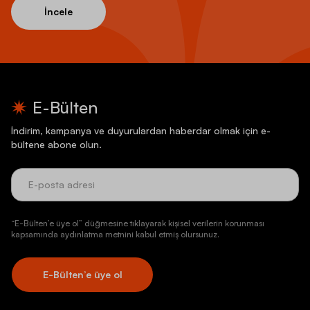
İncele
E-Bülten
İndirim, kampanya ve duyurulardan haberdar olmak için e-
bültene abone olun.
“E-Bülten’e üye ol” düğmesine tıklayarak kişisel verilerin korunması
kapsamında aydınlatma metnini kabul etmiş olursunuz.
E-Bülten’e üye ol