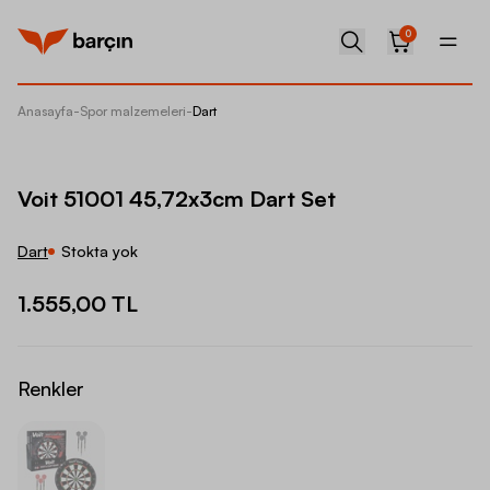
0
Anasayfa
-
Spor malzemeleri
-
Dart
Voit 51
Voit 51001 45,72x3cm Dart Set
Dart
Stokta yok
1.555,00 TL
Renkler