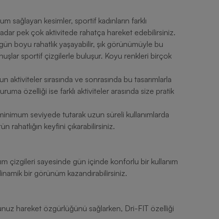
 sağlayan kesimler, sportif kadınların farklı
dar pek çok aktivitede rahatça hareket edebilirsiniz.
 gün boyu rahatlık yaşayabilir, şık görünümüyle bu
şlar sportif çizgilerle buluşur. Koyu renkleri birçok
n aktiviteler sırasında ve sonrasında bu tasarımlarla
ruma özelliği ise farklı aktiviteler arasında size pratik
 minimum seviyede tutarak uzun süreli kullanımlarda
n rahatlığın keyfini çıkarabilirsiniz.
rım çizgileri sayesinde gün içinde konforlu bir kullanım
inamik bir görünüm kazandırabilirsiniz.
unuz hareket özgürlüğünü sağlarken, Dri-FIT özelliği