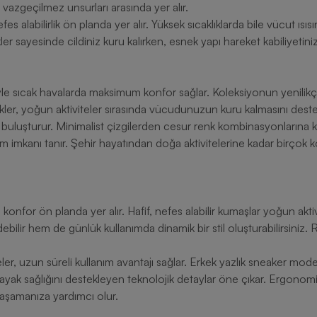
vazgeçilmez unsurları arasında yer alır.
es alabilirlik ön planda yer alır. Yüksek sıcaklıklarda bile vücut ı
er sayesinde cildiniz kuru kalırken, esnek yapı hareket kabiliyetiniz
yle sıcak havalarda maksimum konfor sağlar. Koleksiyonun yenilik
likler, yoğun aktiviteler sırasında vücudunuzun kuru kalmasını deste
le buluşturur. Minimalist çizgilerden cesur renk kombinasyonlarına
lanım imkanı tanır. Şehir hayatından doğa aktivitelerine kadar birço
 konfor ön planda yer alır. Hafif, nefes alabilir kumaşlar yoğun ak
ilir hem de günlük kullanımda dinamik bir stil oluşturabilirsiniz. 
r, uzun süreli kullanım avantajı sağlar. Erkek yazlık sneaker mode
ayak sağlığını destekleyen teknolojik detaylar öne çıkar. Ergonom
yaşamanıza yardımcı olur.