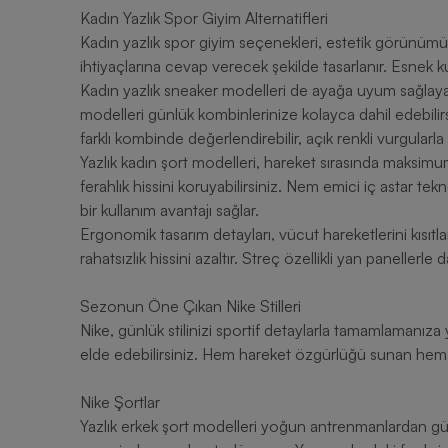
Kadın Yazlık Spor Giyim Alternatifleri
Kadın yazlık spor giyim seçenekleri, estetik görünümü v
ihtiyaçlarına cevap verecek şekilde tasarlanır. Esnek
Kadın yazlık sneaker modelleri de ayağa uyum sağlayan 
modelleri günlük kombinlerinize kolayca dahil edebilir
farklı kombinde değerlendirebilir, açık renkli vurgularla 
Yazlık kadın şort modelleri, hareket sırasında maksimu
ferahlık hissini koruyabilirsiniz. Nem emici iç astar tekn
bir kullanım avantajı sağlar.
Ergonomik tasarım detayları, vücut hareketlerini kısıt
rahatsızlık hissini azaltır. Streç özellikli yan panellerle
Sezonun Öne Çıkan Nike Stilleri
Nike, günlük stilinizi sportif detaylarla tamamlamanıza 
elde edebilirsiniz. Hem hareket özgürlüğü sunan hem de
Nike Şortlar
Yazlık erkek şort modelleri yoğun antrenmanlardan gü