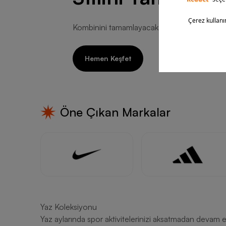
Kombinini tamamlayacak aksesuarları incele!
Hemen Keşfet
Öne Çıkan Markalar
Yaz Koleksiyonu
Yaz aylarında spor aktivitelerinizi aksatmadan devam