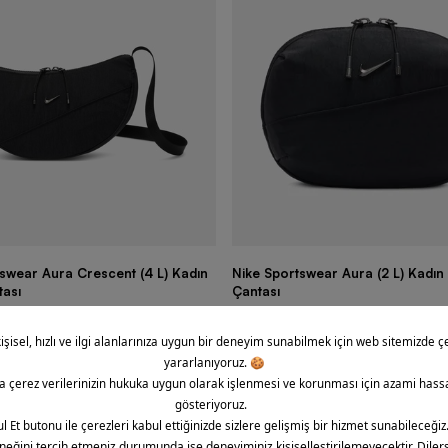
swear Aura Crescent (4 L) Kadın
Nike Sportswear Aura (2 L) Kadın 
ası
Çantası
TL
2.099,90 TL