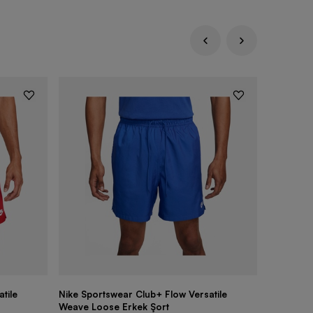
tile
Nike Sportswear Club+ Flow Versatile
Nike Swim
Weave Loose Erkek Şort
Mayo