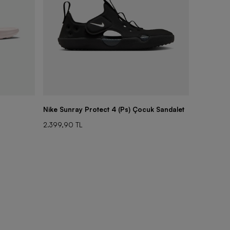
Nike Sunray Protect 4 (Ps) Çocuk Sandalet
Nike Sunr
2.399,90 TL
2.399,90 