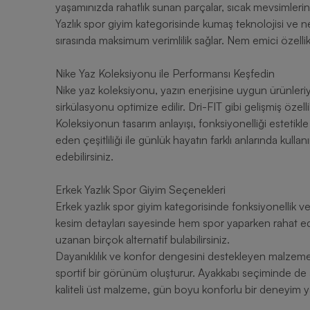
yaşamınızda rahatlık sunan parçalar, sıcak mevsimlerin 
Yazlık spor giyim kategorisinde kumaş teknolojisi ve nef
sırasında maksimum verimlilik sağlar. Nem emici özellikl
Nike Yaz Koleksiyonu ile Performansı Keşfedin
Nike yaz koleksiyonu, yazın enerjisine uygun ürünleri
sirkülasyonu optimize edilir. Dri-FIT gibi gelişmiş özel
Koleksiyonun tasarım anlayışı, fonksiyonelliği estetik
eden çeşitliliği ile günlük hayatın farklı anlarında kul
edebilirsiniz.
Erkek Yazlık Spor Giyim Seçenekleri
Erkek yazlık spor giyim kategorisinde fonksiyonellik ve
kesim detayları sayesinde hem spor yaparken rahat edeb
uzanan birçok alternatif bulabilirsiniz.
Dayanıklılık ve konfor dengesini destekleyen malzemele
sportif bir görünüm oluşturur. Ayakkabı seçiminde de 
kaliteli üst malzeme, gün boyu konforlu bir deneyim 