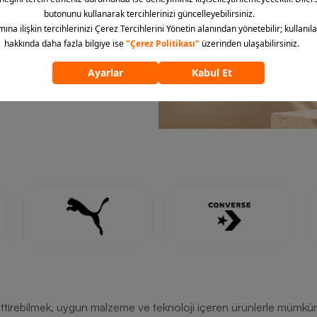
 ettirebilmek, uygun malzeme ve teknoloji içeren ürünlerle mümkü