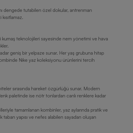
sısını dengede tutabilen özel dokular, antrenman
i kısıtlamaz.
çi kumaş teknolojileri sayesinde nem yönetimi ve hava
kler.
 kadar geniş bir yelpaze sunar. Her yaş grubuna hitap
k kombinde Nike yaz koleksiyonu ürünlerini tercih
tiviteler sırasında hareket özgürlüğü sunar. Modern
Renk paletinde ise nötr tonlardan canlı renklere kadar
lleriyle tamamlanan kombinler, yaz aylarında pratik ve
ik taban yapısı ve nefes alabilen sayadan oluşan