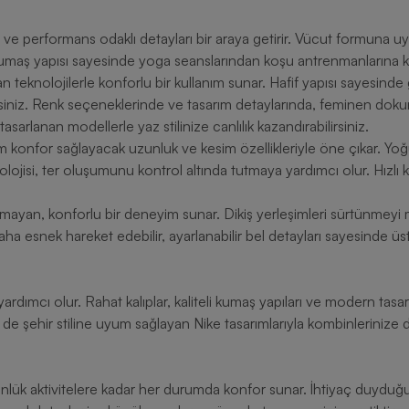
e performans odaklı detayları bir araya getirir. Vücut formuna uyum
 kumaş yapısı sayesinde yoga seanslarından koşu antrenmanlarına ka
teknolojilerle konforlu bir kullanım sunar. Hafif yapısı sayesinde
siniz. Renk seçeneklerinde ve tasarım detaylarında, feminen dokunu
tasarlanan modellerle yaz stilinize canlılık kazandırabilirsiniz.
m konfor sağlayacak uzunluk ve kesim özellikleriyle öne çıkar. Yoğu
olojisi, ter oluşumunu kontrol altında tutmaya yardımcı olur. Hızlı ku
lamayan, konforlu bir deneyim sunar. Dikiş yerleşimleri sürtünmeyi
 daha esnek hareket edebilir, ayarlanabilir bel detayları sayesinde üstü
yardımcı olur. Rahat kalıplar, kaliteli kumaş yapıları ve modern tasa
 şehir stiline uyum sağlayan Nike tasarımlarıyla kombinlerinize d
nlük aktivitelere kadar her durumda konfor sunar. İhtiyaç duyduğ