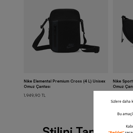
Nike Elemental Premium Cross (4 L) Unisex
Nike Sport
Omuz Çantası
Omuz Çant
1.949,90 TL
2.099,90 
Stilini Tamamla