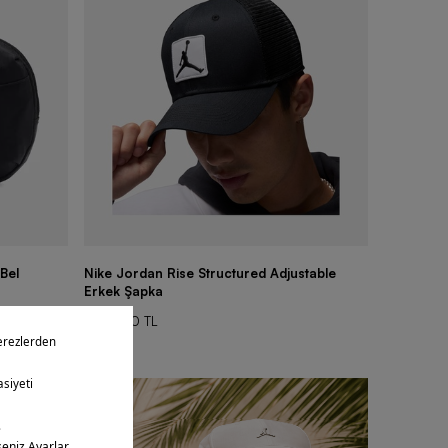
Bel
Nike Jordan Rise Structured Adjustable
Nike Herit
Erkek Şapka
1.649,90 
1.949,90 TL