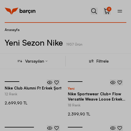
0
Anasayfa
Yeni Sezon Nike
1937 Ürün
Varsayılan
Filtrele
Nike Club Alumni Ft Erkek Şort
Yeni
Nike Sportswear Club+ Flow
12 Renk
Versatile Weave Loose Erkek
2.699,90 TL
Şort
18 Renk
2.399,90 TL