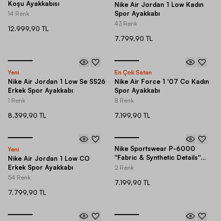
Koşu Ayakkabısı
Nike Air Jordan 1 Low Kadın
Spor Ayakkabı
14 Renk
43 Renk
12.999,90 TL
7.799,90 TL
Yeni
En Çok Satan
Nike Air Jordan 1 Low Se SS26
Nike Air Force 1 '07 Co Kadın
Erkek Spor Ayakkabı
Spor Ayakkabı
1 Renk
8 Renk
8.399,90 TL
7.199,90 TL
Nike Sportswear P-6000
Yeni
''Fabric & Synthetic Details''
Nike Air Jordan 1 Low CO
Spor Ayakkabı
Erkek Spor Ayakkabı
2 Renk
54 Renk
7.199,90 TL
7.799,90 TL