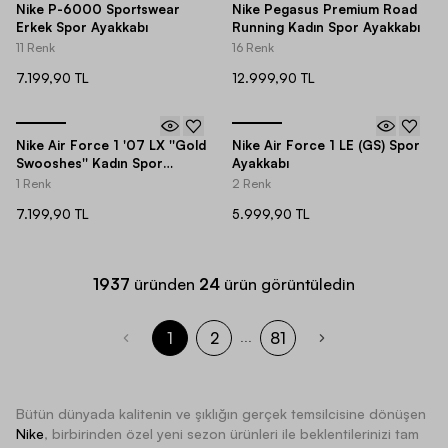
Nike P-6000 Sportswear
Nike Pegasus Premium Road
Erkek Spor Ayakkabı
Running Kadın Spor Ayakkabı
11 Renk
16 Renk
7.199,90 TL
12.999,90 TL
Nike Air Force 1 '07 LX ''Gold
Nike Air Force 1 LE (GS) Spor
Swooshes'' Kadın Spor
Ayakkabı
Ayakkabı
1 Renk
2 Renk
7.199,90 TL
5.999,90 TL
1937
üründen
24
ürün görüntüledin
1
2
81
...
Bütün dünyada kalitenin ve şıklığın gerçek temsilcisine dönüşen
Nike
, birbirinden özel yeni sezon ürünleri ile beklentilerinizi tam