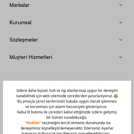
çorap, tekmelik, terlik gibi farklı modellere de imza atıyor.
Markalar
Özellikle yeni sezon Nike çanta modelleri, geniş iç hacimleri ve
cepleri ile uzun süreli kullanım ömrü vadediyor. Tüm yeni sezon
Nike ürünleri denize giderken, havuzda, doğada ya da spor
Kurumsal
salonlarında rahatlıkla kullanılabiliyor. Gerek outdoor gerekse
indoor alanlarda tercih edebileceğiniz yeni sezon modeller, lider
karakterinizi ortaya çıkarırken size unutulmazlar arasında yer
Sözleşmeler
alma şansı tanıyor. Başarılı marka, yeni sezon ürünleri ile özel
yetenekler arasındaki yerinizi sağlamlaştırıyor.
Müşteri Hizmetleri
Yeni Sezon Nike Modelleri Nelerdir?
Gerçek potansiyelinizi keşfederek zirveye ulaşmanızı sağlayan
en kaliteli yeni sezon Nike modelleri aşağıdaki gibidir:
Mobil Uygulamamızı Hemen İndir!
Nike Team Hustle D 9 (GS) Spor Ayakkabı
Nike Vista Lite Kadın Spor Ayakkabı
Nike Air Max 270 React Kadın Spor Ayakkabı
Nike Air Zoom Structure 22 Running Kadın Spor Ayakkabı
Nike Sphere Half-Zip Running Top Uzun Kollu Kadın Tişört