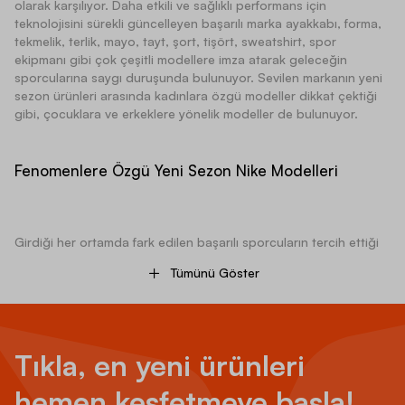
olarak karşılıyor. Daha etkili ve sağlıklı performans için
teknolojisini sürekli güncelleyen başarılı marka ayakkabı, forma,
tekmelik, terlik, mayo, tayt, şort, tişört, sweatshirt, spor
ekipmanı gibi çok çeşitli modellere imza atarak geleceğin
sporcularına saygı duruşunda bulunuyor. Sevilen markanın yeni
sezon ürünleri arasında kadınlara özgü modeller dikkat çektiği
gibi, çocuklara ve erkeklere yönelik modeller de bulunuyor.
Fenomenlere Özgü Yeni Sezon Nike Modelleri
Girdiği her ortamda fark edilen başarılı sporcuların tercih ettiği
Nike yeni sezon modelleri, hem spor yaparken hem de günlük
Tümünü Göster
aktivitelerde ya da sosyal hayatta kullanabileceğiniz son derece
dayanıklı ve konforlu ürünler arasında yer alıyor. Son derece
rahat olan Nike yeni sezon ayakkabı seçenekleri arasında Nike
Team Hustle, Nike Vista Lite, Nike Air Max, Nike Air Zoom gibi
çizgi ötesi modeller öne çıkıyor. Futbol, basketbol, voleybol,
Tıkla, en yeni ürünleri
hentbol, koşu, yürüyüş gibi spor alanlarında maksimum
performans göstermenizi sağlayan seçenekler iç yastıklama
hemen keşfetmeye başla!
sistemi, nefes alabilirlik, üstün zemin tutuşu gibi özellikleri