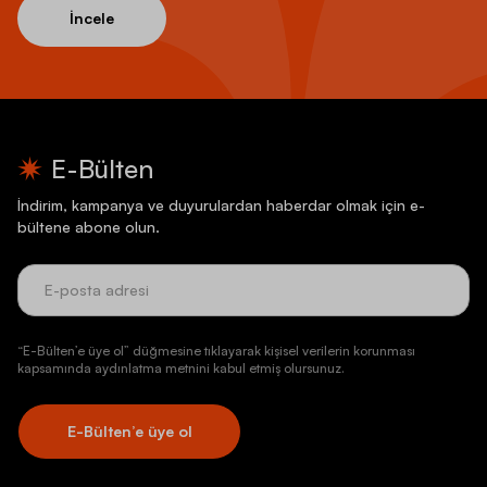
İncele
E-Bülten
İndirim, kampanya ve duyurulardan haberdar olmak için e-
bültene abone olun.
“E-Bülten’e üye ol” düğmesine tıklayarak kişisel verilerin korunması
kapsamında aydınlatma metnini kabul etmiş olursunuz.
E-Bülten’e üye ol