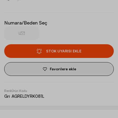
Numara/Beden Seç
L
STOK UYARISI EKLE
Favorilere ekle
Renk
Ürün Kodu
Gri
AGRELDYRK081L