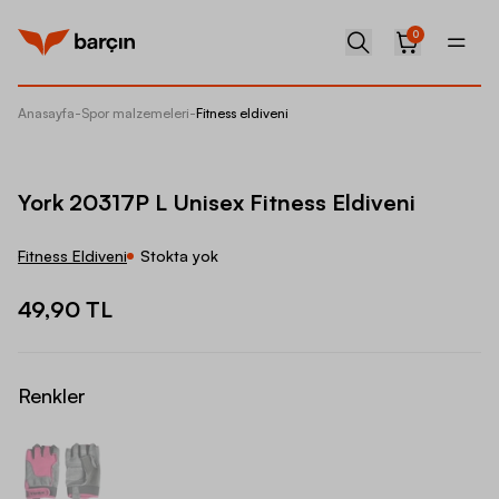
0
Anasayfa
-
Spor malzemeleri
-
Fitness eldiveni
York 20
York 20317P L Unisex Fitness Eldiveni
Fitness Eldiveni
Stokta yok
49,90 TL
Renkler