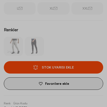
L
XL
XXL
Renkler
STOK UYARISI EKLE
Favorilere ekle
Renk
Ürün Kodu