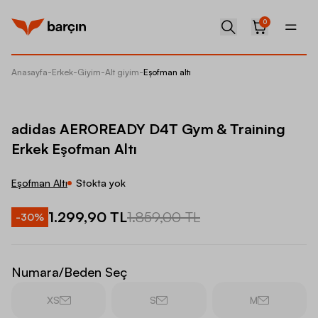
0
Anasayfa
-
Erkek
-
Giyim
-
Alt giyim
-
Eşofman altı
adidas 
adidas AEROREADY D4T Gym & Training
Erkek Eşofman Altı
Eşofman Altı
Stokta yok
1.299,90 TL
1.859,00 TL
-
30
%
Numara/Beden Seç
XS
S
M