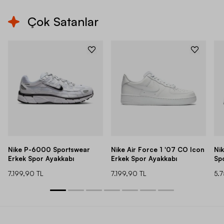
Çok Satanlar
Nike P-6000 Sportswear
Nike Air Force 1 '07 CO Icon
Ni
Erkek Spor Ayakkabı
Erkek Spor Ayakkabı
Sp
7.199,90 TL
7.199,90 TL
5.