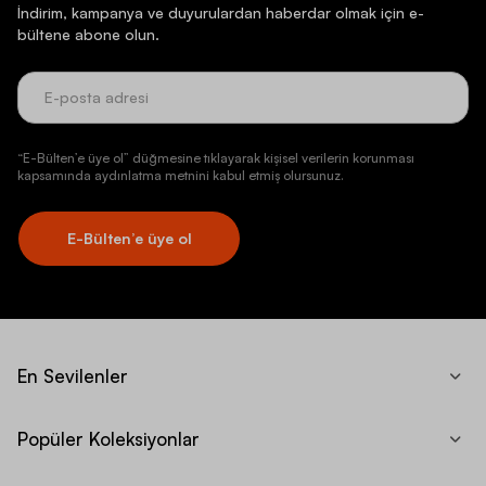
İndirim, kampanya ve duyurulardan haberdar olmak için e-
bültene abone olun.
“E-Bülten’e üye ol” düğmesine tıklayarak kişisel verilerin korunması
kapsamında aydınlatma metnini kabul etmiş olursunuz.
E-Bülten’e üye ol
En Sevilenler
Popüler Koleksiyonlar