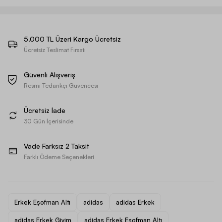
5.000 TL Üzeri Kargo Ücretsiz
Ücretsiz Teslimat Fırsatı
Güvenli Alışveriş
Resmi Tedarikçi Güvencesi
Ücretsiz İade
30 Gün İçerisinde
Vade Farksız 2 Taksit
Farklı Ödeme Seçenekleri
Erkek Eşofman Altı
adidas
adidas Erkek
adidas Erkek Giyim
adidas Erkek Eşofman Altı