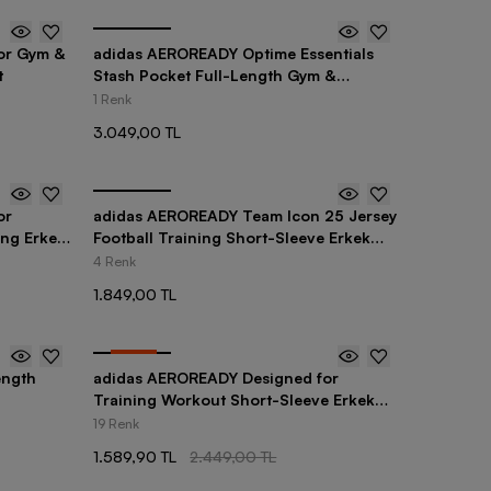
or Gym &
adidas AEROREADY Optime Essentials
t
Stash Pocket Full-Length Gym &
Training Kadın Tayt
1 Renk
3.049,00 TL
or
adidas AEROREADY Team Icon 25 Jersey
ing Erkek
Football Training Short-Sleeve Erkek
Forma
4 Renk
1.849,00 TL
-
35
%
ength
adidas AEROREADY Designed for
Training Workout Short-Sleeve Erkek
Tişört
19 Renk
1.589,90 TL
2.449,00 TL