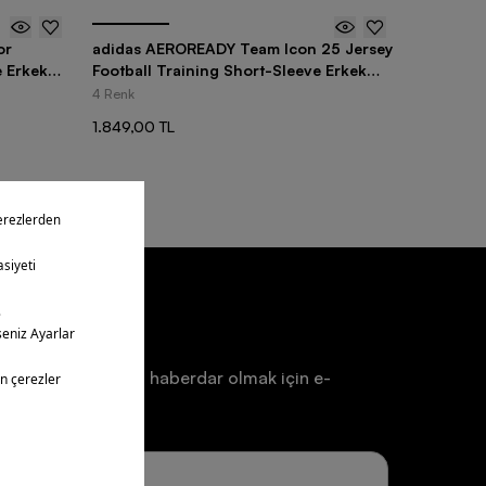
or
adidas AEROREADY Team Icon 25 Jersey
 Erkek
Football Training Short-Sleeve Erkek
Forma
4 Renk
1.849,00 TL
ten
a ve duyurulardan haberdar olmak için e-
un.