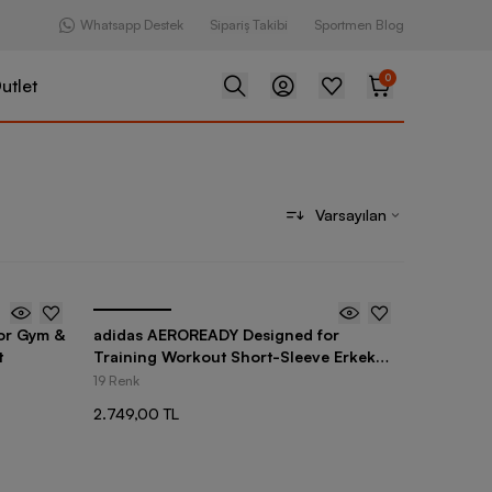
Whatsapp Destek
Sipariş Takibi
Sportmen Blog
0
utlet
Varsayılan
or Gym &
adidas AEROREADY Designed for
t
Training Workout Short-Sleeve Erkek
Tişört
19 Renk
2.749,00 TL