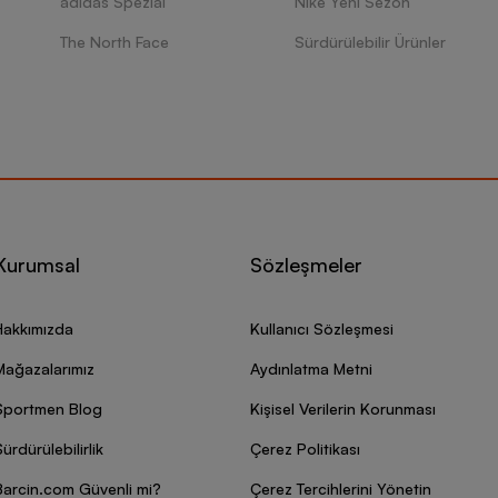
adidas Spezial
Nike Yeni Sezon
The North Face
Sürdürülebilir Ürünler
Kurumsal
Sözleşmeler
Hakkımızda
Kullanıcı Sözleşmesi
Mağazalarımız
Aydınlatma Metni
Sportmen Blog
Kişisel Verilerin Korunması
ürdürülebilirlik
Çerez Politikası
Barcin.com Güvenli mi?
Çerez Tercihlerini Yönetin