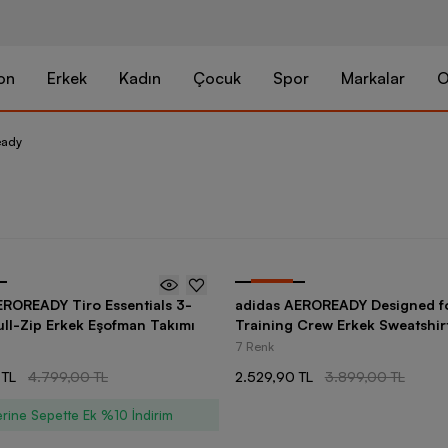
on
Erkek
Kadın
Çocuk
Spor
Markalar
O
eady
-
35
%
EROREADY Tiro Essentials 3-
adidas AEROREADY Designed f
ull-Zip Erkek Eşofman Takımı
Training Crew Erkek Sweatshir
7 Renk
 TL
4.799,00 TL
2.529,90 TL
3.899,00 TL
rine Sepette Ek %10 İndirim