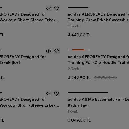
EROREADY Designed for
adidas AEROREADY Designed f
 Workout Short-Sleeve Erkek
Training Crew Erkek Sweatshir
7 Renk
TL
4.449,00 TL
-
35
%
EROREADY Designed for
adidas AEROREADY Designed f
Erkek Şort
Training Full-Zip Hoodie Train
Sweatshirt
2 Renk
 TL
3.249,90 TL
4.999,00 TL
EROREADY Designed for
adidas All Me Essentials Full-L
 Workout Short-Sleeve Erkek
Kadın Tayt
1 Renk
TL
3.049,00 TL