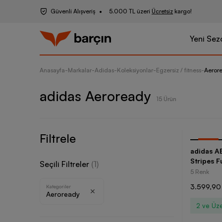
Güvenli Alışveriş
5.000 TL üzeri
Ücretsiz
kargo!
Yeni Sez
Anasayfa
-
Markalar
-
Adidas
-
Koleksiyonlar
-
Egzersiz / fitness
-
Aeror
adidas Aeroready
15 Ürün
Filtrele
-
25
%
adidas A
Stripes F
Seçili Filtreler
(
1
)
5 Renk
3.599,90
Kategoriler
Aeroready
2 ve Üze