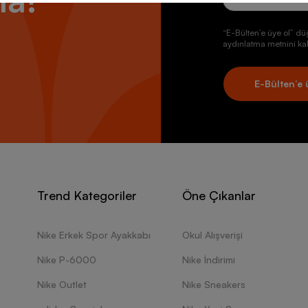
la!
“E-Bülten’e üye ol” dü
aydınlatma metnini kab
E-Bülten’e 
Trend Kategoriler
Öne Çıkanlar
Nike Erkek Spor Ayakkabı
Okul Alışverişi
Nike P-6000
Nike İndirimi
Nike Outlet
Nike Sneakers