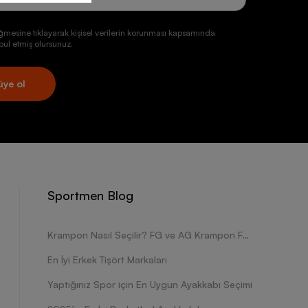
ğmesine tıklayarak kişisel verilerin korunması kapsamında
ul etmiş olursunuz.
üye ol
Sportmen Blog
Krampon Nasıl Seçilir? FG ve AG Krampon Farkları Nelerdir?
En İyi Erkek Tişört Markaları
Yaptığınız Spor için En Uygun Ayakkabı Seçimi