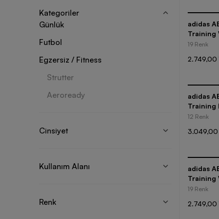
Kategoriler
Günlük
adidas A
Training
Futbol
Tişört
19 Renk
Egzersiz / Fitness
2.749,00 
Strutter
Aeroready
adidas A
Training 
12 Renk
Cinsiyet
3.049,00
Kullanım Alanı
adidas A
Training
Tişört
19 Renk
Renk
2.749,00 