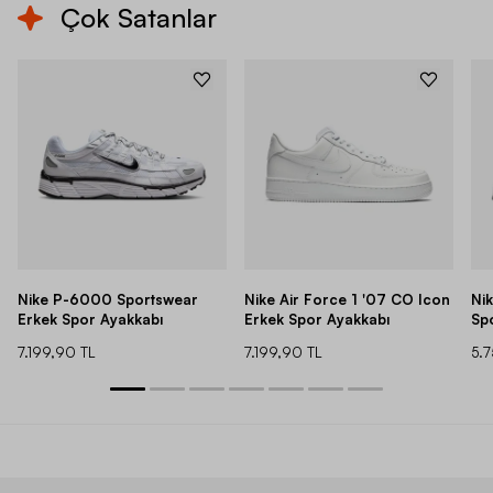
Çok Satanlar
Nike P-6000 Sportswear
Nike Air Force 1 '07 CO Icon
Ni
Erkek Spor Ayakkabı
Erkek Spor Ayakkabı
Sp
7.199,90 TL
7.199,90 TL
5.