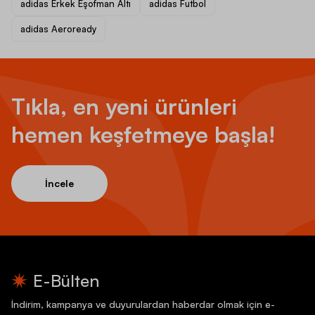
adidas Erkek Eşofman Altı
adidas Futbol
adidas Aeroready
Tıkla, en yeni ürünleri
hemen keşfetmeye başla!
İncele
E-Bülten
İndirim, kampanya ve duyurulardan haberdar olmak için e-