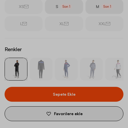
XS
S
M
Son
1
Son
1
L
XL
XXL
Renkler
Sepete Ekle
Favorilere ekle