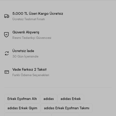
5.000 TL Üzeri Kargo Ücretsiz
Ücretsiz Teslimat Fırsatı
Güvenli Alışveriş
Resmi Tedarikçi Güvencesi
Ücretsiz İade
30 Gün İçerisinde
Vade Farksız 2 Taksit
Farklı Ödeme Seçenekleri
Erkek Eşofman Altı
adidas
adidas Erkek
adidas Erkek Giyim
adidas Erkek Eşofman Takımı