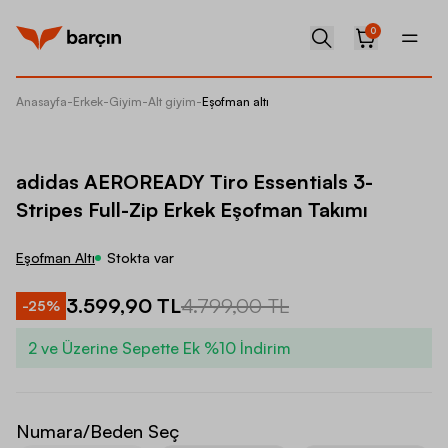
0
Anasayfa
-
Erkek
-
Giyim
-
Alt giyim
-
Eşofman altı
adidas 
adidas AEROREADY Tiro Essentials 3-
Stripes Full-Zip Erkek Eşofman Takımı
Eşofman Altı
Stokta var
3.599,90 TL
4.799,00 TL
-
25
%
2 ve Üzerine Sepette Ek %10 İndirim
Numara/Beden Seç