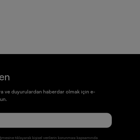
Ayakkabı
Ayakkabı
7.199,90 TL
7.199,90 TL
ten
a ve duyurulardan haberdar olmak için e-
un.
ğmesine tıklayarak kişisel verilerin korunması kapsamında