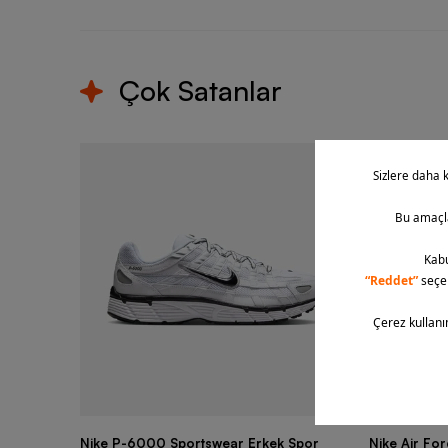
Çok Satanlar
Nike P-6000 Sportswear Erkek Spor
Nike Air Fo