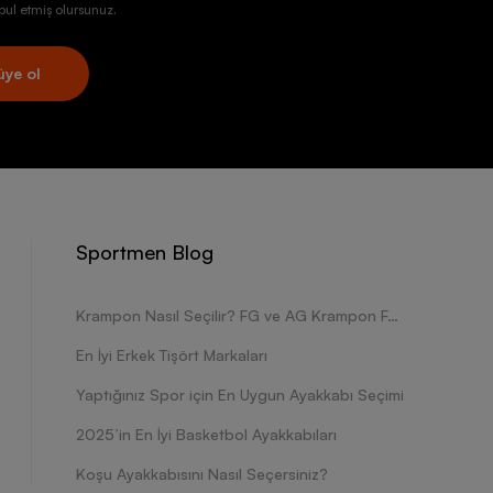
ul etmiş olursunuz.
üye ol
Sportmen Blog
Krampon Nasıl Seçilir? FG ve AG Krampon Farkları Nelerdir?
En İyi Erkek Tişört Markaları
Yaptığınız Spor için En Uygun Ayakkabı Seçimi
2025’in En İyi Basketbol Ayakkabıları
Koşu Ayakkabısını Nasıl Seçersiniz?