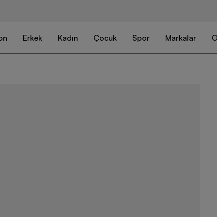
on
Erkek
Kadın
Çocuk
Spor
Markalar
O
adidas Copa 