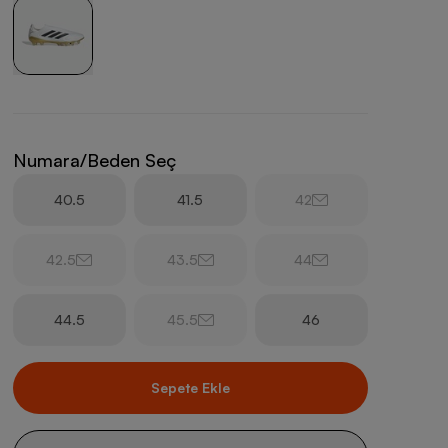
Numara/Beden Seç
40.5
41.5
42
42.5
43.5
44
44.5
45.5
46
Sepete Ekle