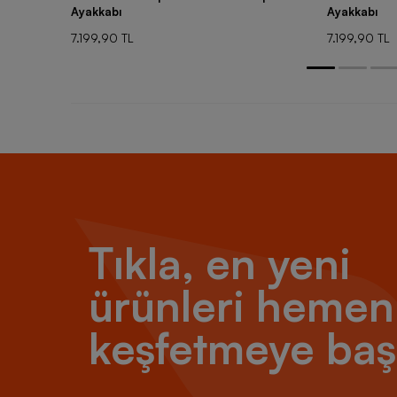
Ayakkabı
Ayakkabı
7.199,90 TL
7.199,90 TL
Tıkla, en yeni
ürünleri hemen
keşfetmeye baş