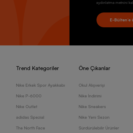
aydınlatma metnini kab
E-Bülten’e 
Trend Kategoriler
Öne Çıkanlar
Nike Erkek Spor Ayakkabı
Okul Alışverişi
Nike P-6000
Nike İndirimi
Nike Outlet
Nike Sneakers
adidas Spezial
Nike Yeni Sezon
The North Face
Sürdürülebilir Ürünler