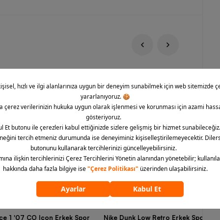
rce 1 '07 CO Icon Erkek Spor
Nike Dunk Low Retro Erkek Spor Aya