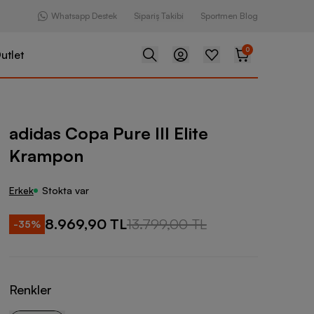
Whatsapp Destek
Sipariş Takibi
Sportmen Blog
0
utlet
Pure III Elite Krampon
adidas Copa Pure III Elite
Krampon
Erkek
Stokta var
8.969,90 TL
13.799,00 TL
-
35
%
Renkler