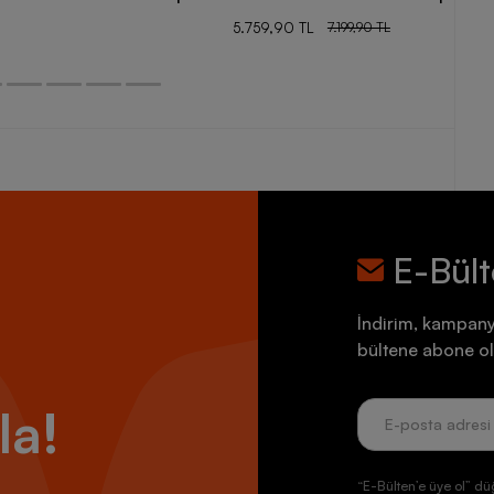
5.759,90 TL
7.199,90 TL
E-Bül
İndirim, kampany
bültene abone ol
la!
“E-Bülten’e üye ol” dü