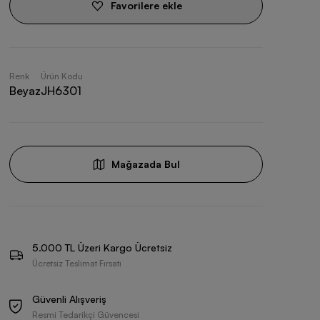
Favorilere ekle
Renk
Ürün Kodu
Beyaz
JH6301
Mağazada Bul
5.000 TL Üzeri Kargo Ücretsiz
Ücretsiz Teslimat Fırsatı
Güvenli Alışveriş
Resmi Tedarikçi Güvencesi