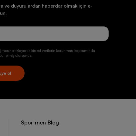
a ve duyurulardan haberdar olmak için e-
un.
ğmesine tıklayarak kişisel verilerin korunması kapsamında
ul etmiş olursunuz.
üye ol
Sportmen Blog