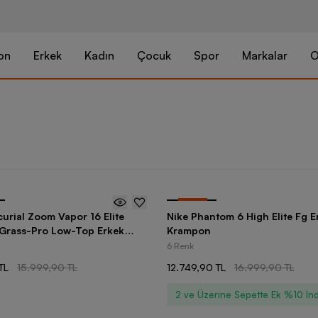
on
Erkek
Kadın
Çocuk
Spor
Markalar
O
-
25
%
urial Zoom Vapor 16 Elite
Nike Phantom 6 High Elite Fg E
l Grass-Pro Low-Top Erkek
Krampon
6 Renk
TL
15.999,90 TL
12.749,90 TL
16.999,90 TL
2 ve Üzerine Sepette Ek %10 İnd