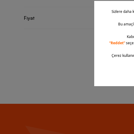
-
25
%
Nike Merc
Fiyat
Firm-Gro
10 Renk
11.999,90
2 ve Üze