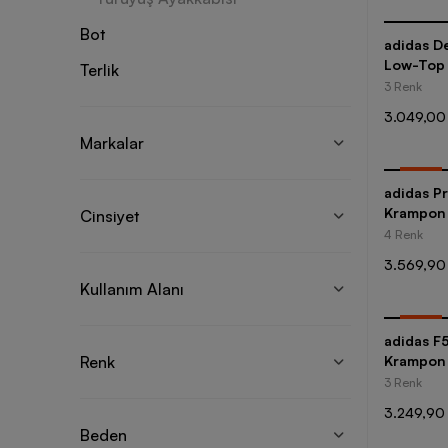
Bot
adidas De
Low-Top
Terlik
3 Renk
3.049,00
Markalar
-
35
%
adidas P
Krampon
Cinsiyet
4 Renk
3.569,90
Kullanım Alanı
-
35
%
adidas F
Renk
Krampon
3 Renk
3.249,90
Beden