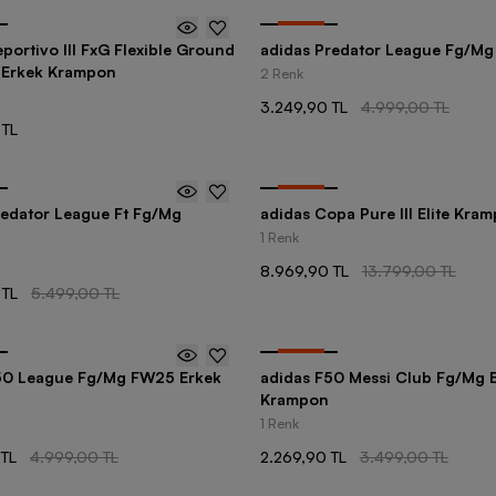
-
35
%
portivo III FxG Flexible Ground
adidas Predator League Fg/M
 Erkek Krampon
2 Renk
3.249,90 TL
4.999,00 TL
 TL
-
35
%
redator League Ft Fg/Mg
adidas Copa Pure III Elite Kra
1 Renk
8.969,90 TL
13.799,00 TL
 TL
5.499,00 TL
-
35
%
50 League Fg/Mg FW25 Erkek
adidas F50 Messi Club Fg/Mg 
Krampon
1 Renk
 TL
4.999,00 TL
2.269,90 TL
3.499,00 TL