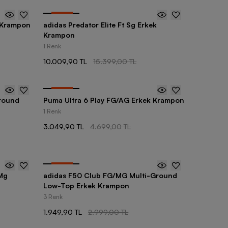
-
35
%
 Krampon
adidas Predator Elite Ft Sg Erkek
Krampon
1 Renk
10.009,90 TL
15.399,00 TL
-
35
%
Ground
Puma Ultra 6 Play FG/AG Erkek Krampon
1 Renk
3.049,90 TL
4.699,00 TL
-
35
%
Mg
adidas F50 Club FG/MG Multi-Ground
Low-Top Erkek Krampon
3 Renk
1.949,90 TL
2.999,00 TL