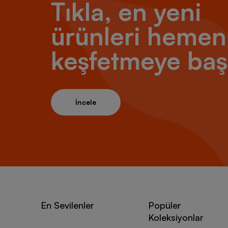
Tıkla, en yeni
ürünleri hemen
keşfetmeye baş
İncele
En Sevilenler
Popüler
Koleksiyonlar