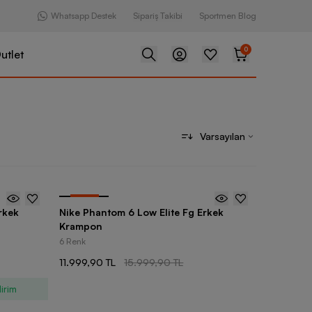
Whatsapp Destek
Sipariş Takibi
Sportmen Blog
0
utlet
Varsayılan
-
25
%
rkek
Nike Phantom 6 Low Elite Fg Erkek
Krampon
6 Renk
11.999,90 TL
15.999,90 TL
irim