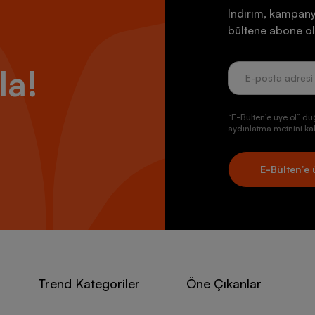
İndirim, kampany
bültene abone ol
la!
“E-Bülten’e üye ol” dü
aydınlatma metnini kab
E-Bülten’e 
Trend Kategoriler
Öne Çıkanlar