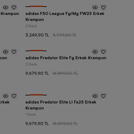
-
35
%
g Krampon
adidas F50 League Fg/Mg FW25 Erkek
Krampon
3 Renk
3.249,90 TL
4.999,00 TL
-
35
%
mpon
adidas Predator Elite Fg Erkek Krampon
2 Renk
9.679,90 TL
14.899,00 TL
-
35
%
Erkek
adidas Predator Elite Ll Fa25 Erkek
Krampon
1 Renk
9.679,90 TL
14.899,00 TL