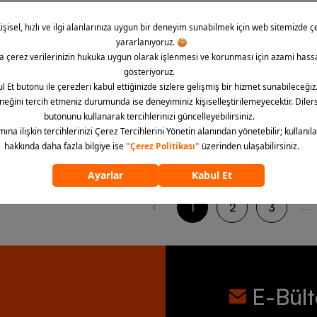
-
35
%
urial Zoom Vapor 16 Elite FG
Puma Future 8 Play FG/AG Erk
und Low-Top Erkek Krampon
Krampon
1 Renk
 TL
15.999,90 TL
3.249,90 TL
4.999,00 TL
rine Sepette Ek %10 İndirim
200
üründen
24
ürün görü
1
2
3
...
E-Bül