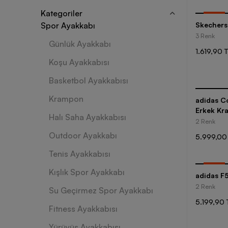
Kategoriler
-
35
%
Spor Ayakkabı
Skechers
3 Renk
Günlük Ayakkabı
1.619,90 
Koşu Ayakkabısı
Basketbol Ayakkabısı
Krampon
adidas Copa Glo
Erkek Kr
Halı Saha Ayakkabısı
2 Renk
Outdoor Ayakkabı
5.999,00
Tenis Ayakkabısı
-
35
%
Kışlık Spor Ayakkabı
adidas F
2 Renk
Su Geçirmez Spor Ayakkabı
5.199,90 
Fitness Ayakkabısı
Yürüyüş Ayakkabısı