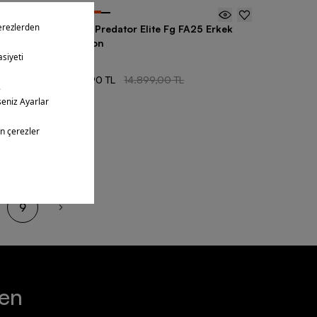
-
35
%
ek
adidas Predator Elite Fg FA25 Erkek
Krampon
1 Renk
9.679,90 TL
14.899,00 TL
ntüledin
9
ten