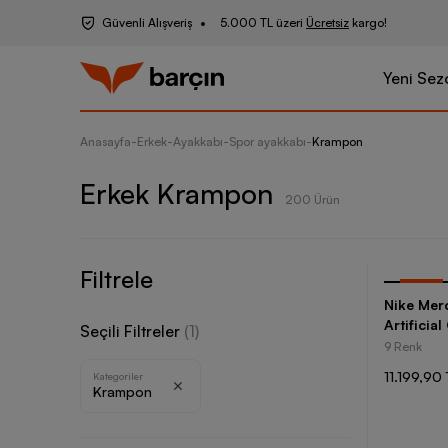
Güvenli Alışveriş
5.000 TL üzeri
Ücretsiz
kargo!
Yeni Sez
Anasayfa
-
Erkek
-
Ayakkabı
-
Spor ayakkabı
-
Krampon
Erkek Krampon
200 Ürün
Filtrele
-
30
%
Nike Merc
Artificia
Seçili Filtreler
(
1
)
Krampon
9 Renk
11.199,90 
Kategoriler
Krampon