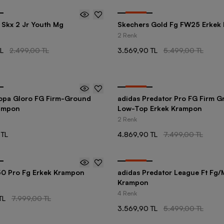
-
35
%
 Skx 2 Jr Youth Mg
Skechers Gold Fg FW25 Erkek
2 Renk
TL
2.499,00 TL
3.569,90 TL
5.499,00 TL
-
35
%
ro FG Firm-Ground
adidas Predator Pro FG Firm 
ampon
Low-Top Erkek Krampon
2 Renk
 TL
4.869,90 TL
7.499,00 TL
-
35
%
50 Pro Fg Erkek Krampon
adidas Predator League Ft Fg/
Krampon
4 Renk
TL
7.999,00 TL
3.569,90 TL
5.499,00 TL